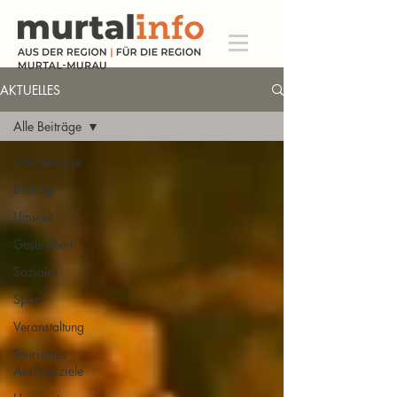
AKTUELLES
Alle Beiträge
Alle Beiträge
Bildung
Umwelt
Gesundheit
Soziales
Sport
Veranstaltung
Tourismus
Ausflugsziele