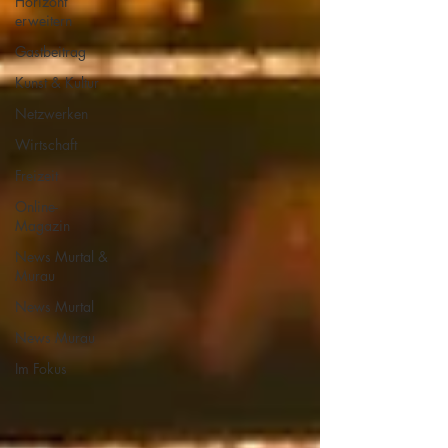
Horizont
erweitern
Gastbeitrag
Kunst & Kultur
Netzwerken
Wirtschaft
Freizeit
Online-
Magazin
News Murtal &
Murau
News Murtal
News Murau
Im Fokus