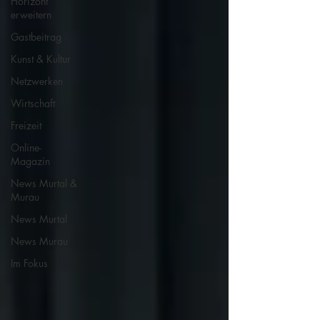
Horizont
erweitern
Gastbeitrag
Kunst & Kultur
Netzwerken
Wirtschaft
Freizeit
Online-
Magazin
News Murtal &
Murau
News Murtal
News Murau
Im Fokus