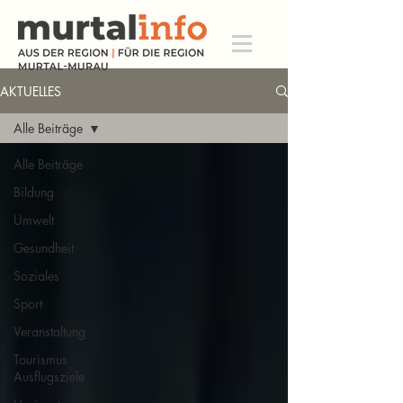
AKTUELLES
Alle Beiträge
Alle Beiträge
Bildung
Umwelt
Gesundheit
Soziales
Sport
Veranstaltung
Tourismus
Ausflugsziele