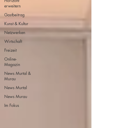
Horizont
erweitern
Gastbeitrag
Kunst & Kultur
Netzwerken
Wirtschaft
Freizeit
Online-
Magazin
News Murtal &
Murau
News Murtal
News Murau
Im Fokus