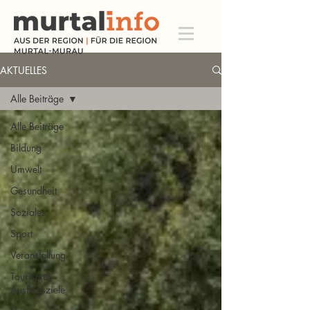
AKTUELLES
Alle Beiträge
Alle Beiträge
Bildung
Umwelt
Gesundheit
Soziales
Sport
Veranstaltung
Tourismus
Ausflugsziele