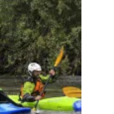
Horizont
erweitern
Gastbeitrag
Kunst & Kultur
Netzwerken
Wirtschaft
Freizeit
Online-
Magazin
News Murtal &
Murau
News Murtal
News Murau
Im Fokus