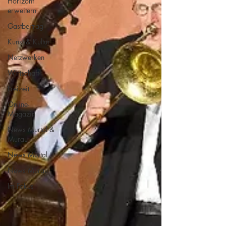
Horizont
erweitern
Gastbeitrag
Kunst & Kultur
Netzwerken
Wirtschaft
Freizeit
Online-
Magazin
News Murtal &
Murau
News Murtal
News Murau
Im Fokus