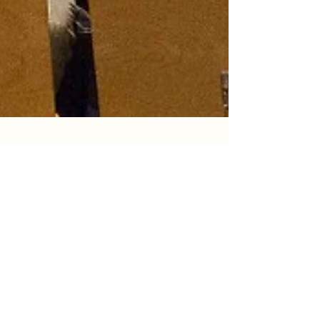
murtalinfo
18. Dez. 2024
1 Min. Lesezeit
Weihnachtskonzert der
Musikschule Knittelfeld begeistert
Publikum