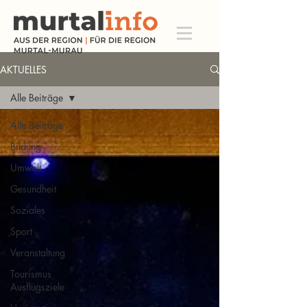
AKTUELLES
Alle Beiträge
Alle Beiträge
Bildung
Umwelt
Gesundheit
Soziales
Sport
Veranstaltung
Tourismus
Ausflugsziele