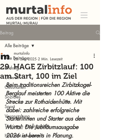
Beitrag
Alle Beiträge
murtalinfo
Alle Beiträge
25. Juni 2025
2 Min. Lesezeit
29. HAGE Zirbitzlauf: 100
Bildung
am Start, 100 im Ziel
Umwelt
Beim traditionsreichen Zirbitzkogel-
Gesundheit
Berglauf meisterten 100 Aktive die 
Soziales
Strecke zur Rothaidenhütte. Mit 
Sport
dabei: zahlreiche erfolgreiche 
Veranstaltung
Starterinnen und Starter aus dem 
Tourismus Ausflugsziele
Murtal. Die Jubiläumsausgabe 
2026 ist bereits in Planung.
Horizont erweitern