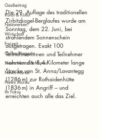
Gastbeitrag
Die 29. Auflage des traditionellen 
Kunst & Kultur
Zirbitzkogel-Berglaufes wurde am 
Netzwerken
Sonntag, dem 22. Juni, bei 
Wirtschaft
strahlendem Sonnenschein 
Freizeit
ausgetragen. Exakt 100 
Online-Magazin
Teilnehmerinnen und Teilnehmer 
nahmen die 8,4 Kilometer lange 
News Murtal & Murau
Strecke von St. Anna/Lavantegg 
News Murtal
(1286 m) zur Rothaidenhütte 
News Murau
(1836 m) in Angriff – und 
Im Fokus
erreichten auch alle das Ziel.