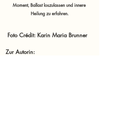
Moment, Ballast loszulassen und innere 
Heilung zu erfahren.
Foto Crédit: Karin Maria Brunner
Zur Autorin:
 Karin Maria Brunner
 Mentalistin
 Dipl. Astrologin / Astromaster®
 Dipl. Mentaltrainerin / Coach
 nach den Richtlinien des ECA
 Dipl. Hypnosetrainerin
 Dipl. Systemisch- integrative 
Trainerin / Coach
 Mediale Humanenergetikerin
 nach den Richtlinien des DGH e.V.