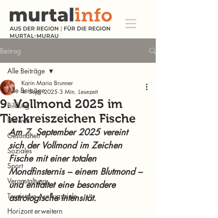
Beitrag
Alle Beiträge
Karin Maria Brunner
Alle Beiträge
4. Sept. 2025
3 Min. Lesezeit
9. Vollmond 2025 im
Bildung
Tierkreiszeichen Fische
Umwelt
Am 7. September 2025 vereint 
Gesundheit
sich der Vollmond im Zeichen 
Soziales
Fische mit einer totalen 
Sport
Mondfinsternis – einem Blutmond – 
Veranstaltung
und entfaltet eine besondere 
Tourismus Ausflugsziele
astrologische Intensität.
Horizont erweitern