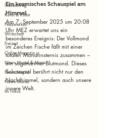
Ein kosmisches Schauspiel am 
Gastbeitrag
Himmel
Kunst & Kultur
Am 7. September 2025 um 20:08 
Netzwerken
Uhr MEZ erwartet uns ein 
Wirtschaft
besonderes Ereignis: Der Vollmond 
Freizeit
im Zeichen Fische fällt mit einer 
Online-Magazin
totalen Mondfinsternis zusammen – 
News Murtal & Murau
ein sogenannter Blutmond. Dieses 
Schauspiel berührt nicht nur den 
News Murtal
Nachthimmel, sondern auch unsere 
News Murau
innere Welt.
Im Fokus