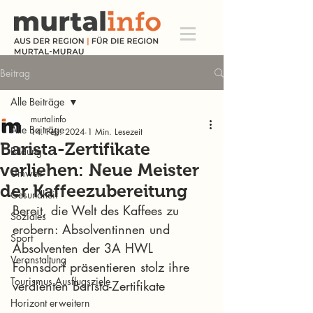
Beitrag
Alle Beiträge
murtalinfo
Alle Beiträge
14. Feb. 2024
1 Min. Lesezeit
Barista-Zertifikate
Bildung
verliehen: Neue Meister
Umwelt
der Kaffeezubereitung
Gesundheit
Bereit, die Welt des Kaffees zu 
Soziales
erobern: Absolventinnen und 
Sport
Absolventen der 3A HWL 
Veranstaltung
Fohnsdorf präsentieren stolz ihre 
Tourismus Ausflugsziele
verdienten Barista-Zertifikate
Horizont erweitern