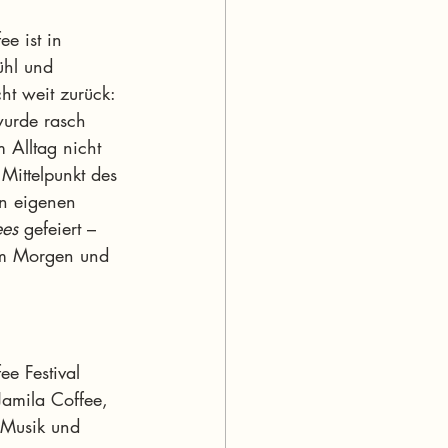
e ist in 
ühl und 
t weit zurück: 
wurde rasch 
 Alltag nicht 
Mittelpunkt des 
en eigenen 
ees
 gefeiert – 
 am Morgen und 
e Festival 
Jamila Coffee, 
 Musik und 