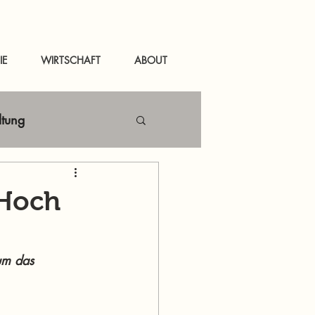
IE
WIRTSCHAFT
ABOUT
ltung
Netzwerken
 Hoch
tal
News Murau
um das 