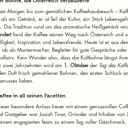
er Bohne, die Österreich verzauberte
 am Morgen bis zum gemütlichen Kaffeehausbesuch – Kaffe
als ein Getränk, er ist Teil der Kultur, ein Stück Lebensgef
 Die Tradition rund um das aromatische Heißgetränk reich
ndert
 fand der Kaffee seinen Weg nach Österreich und 
igkeit, Inspiration und Lebensfreude. Heute ist er aus dem
b als Muntermacher, Begleiter für gute Gespräche oder 
usflairs. Kein Wunder also, dass die Kultbohne längst ihr
ber zwei Jahrzehnten wird am 
1. Oktober
 der 
Tag des Kaff
ie den Duft frisch gemahlener Bohnen, den ersten Schluck
genusses lieben.
ffee in all seinen Facetten
ieser besondere Anlass heuer mit einem genussvollen Coffe
 und Gastgeber war Josiah Tiner, Gründer und Inhaber von 
einem engagierten Team zu einem Tag voller Geschmack,