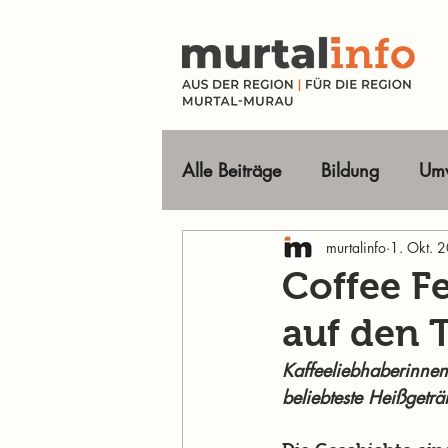
Alle Beiträge
Bildung
Umw
Tourismus Ausflugsziele
murtalinfo
1. Okt. 
Coffee Fe
auf den 
Wirtschaft
Freizeit
O
Kaffeeliebhaberinnen
beliebteste Heißgeträ
Im Fokus