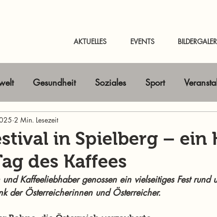
AKTUELLES
EVENTS
BILDERGALER
elt
Gesundheit
Soziales
Sport
Veransta
2025
Horizont erweitern
2 Min. Lesezeit
Gastbeitrag
Kunst & Kultur
stival in Spielberg – ein
Tag des Kaffees
nline-Magazin
News Murtal & Murau
News Mur
 und Kaffeeliebhaber genossen ein vielseitiges Fest rund 
nk der Österreicherinnen und Österreicher.