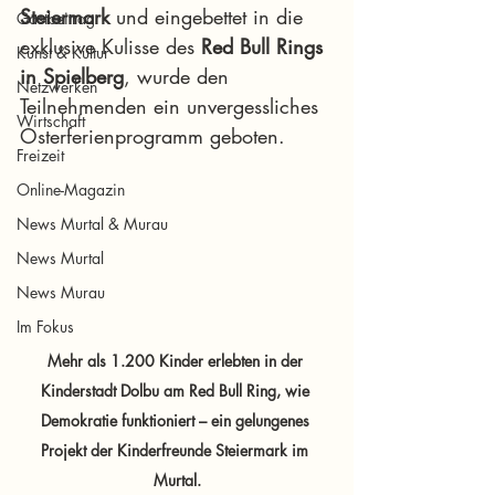
Steiermark
 und eingebettet in die 
Gastbeitrag
exklusive Kulisse des 
Red Bull Rings 
Kunst & Kultur
in Spielberg
, wurde den 
Netzwerken
Teilnehmenden ein unvergessliches 
Wirtschaft
Osterferienprogramm geboten.
Freizeit
Online-Magazin
News Murtal & Murau
News Murtal
News Murau
Im Fokus
Mehr als 1.200 Kinder erlebten in der 
Kinderstadt Dolbu am Red Bull Ring, wie 
Demokratie funktioniert – ein gelungenes 
Projekt der Kinderfreunde Steiermark im 
Murtal.