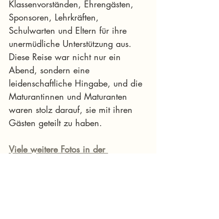
Klassenvorständen, Ehrengästen, 
Sponsoren, Lehrkräften, 
Schulwarten und Eltern für ihre 
unermüdliche Unterstützung aus. 
Diese Reise war nicht nur ein 
Abend, sondern eine 
leidenschaftliche Hingabe, und die 
Maturantinnen und Maturanten 
waren stolz darauf, sie mit ihren 
Gästen geteilt zu haben. 
Viele weitere Fotos in der 
Bildergalerie auf murtalinfo
Fotocredit: Thomas Mlakar
starke Region
News aktuell Murtal
Murtal
Jugend
Judenburg
Maturaball
News Murtal
News Murtal & Murau