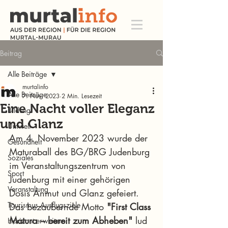
Beitrag
Alle Beiträge
murtalinfo
Alle Beiträge
7. Nov. 2023
2 Min. Lesezeit
Eine Nacht voller Eleganz
Bildung
und Glanz
Umwelt
Am 4. November 2023 wurde der 
Gesundheit
Maturaball des BG/BRG Judenburg 
Soziales
im Veranstaltungszentrum von 
Sport
Judenburg mit einer gehörigen 
Veranstaltung
Dosis Anmut und Glanz gefeiert. 
Tourismus Ausflugsziele
Das bezaubernde Motto 
"First Class 
Matura – bereit zum Abheben"
 lud 
Horizont erweitern