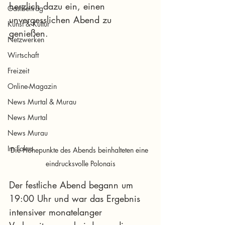
herzlich dazu ein, einen 
Gastbeitrag
unvergesslichen Abend zu 
Kunst & Kultur
genießen.
Netzwerken
Wirtschaft
Freizeit
Online-Magazin
News Murtal & Murau
News Murtal
News Murau
Im Fokus
Die Höhepunkte des Abends beinhalteten eine 
eindrucksvolle Polonais
Der festliche Abend begann um 
19:00 Uhr und war das Ergebnis 
intensiver monatelanger 