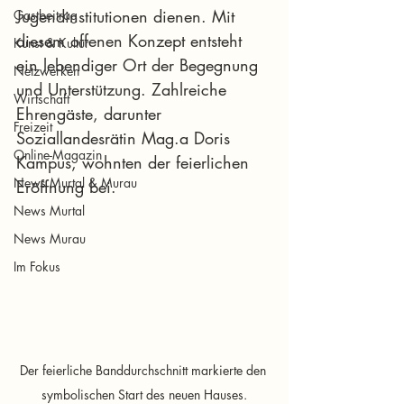
Jugendinstitutionen dienen. Mit 
Gastbeitrag
diesem offenen Konzept entsteht 
Kunst & Kultur
ein lebendiger Ort der Begegnung 
Netzwerken
und Unterstützung. Zahlreiche 
Wirtschaft
Ehrengäste, darunter 
Freizeit
Soziallandesrätin Mag.a Doris 
Online-Magazin
Kampus, wohnten der feierlichen 
News Murtal & Murau
Eröffnung bei.
News Murtal
News Murau
Im Fokus
Der feierliche Banddurchschnitt markierte den 
symbolischen Start des neuen Hauses.