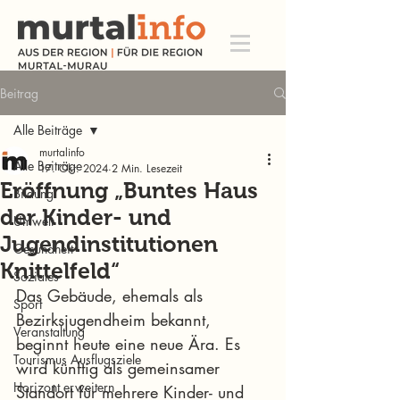
Beitrag
Alle Beiträge
murtalinfo
Alle Beiträge
17. Okt. 2024
2 Min. Lesezeit
Eröffnung „Buntes Haus
Bildung
der Kinder- und
Umwelt
Jugendinstitutionen
Gesundheit
Knittelfeld“
Soziales
Das Gebäude, ehemals als 
Sport
Bezirksjugendheim bekannt, 
Veranstaltung
beginnt heute eine neue Ära. Es 
Tourismus Ausflugsziele
wird künftig als gemeinsamer 
Horizont erweitern
Standort für mehrere Kinder- und 