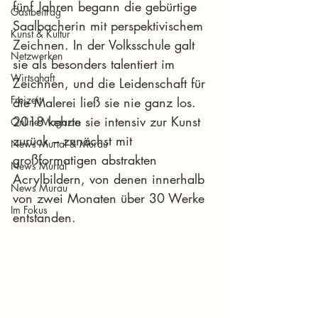
fünf Jahren begann die gebürtige 
Gastbeitrag
Saalbacherin mit perspektivischem 
Kunst & Kultur
Zeichnen. In der Volksschule galt 
Netzwerken
sie als besonders talentiert im 
Wirtschaft
Zeichnen, und die Leidenschaft für 
Freizeit
die Malerei ließ sie nie ganz los. 
2018 kehrte sie intensiv zur Kunst 
Online-Magazin
zurück – zunächst mit 
News Murtal & Murau
großformatigen abstrakten 
News Murtal
Acrylbildern, von denen innerhalb 
News Murau
von zwei Monaten über 30 Werke 
Im Fokus
entstanden.