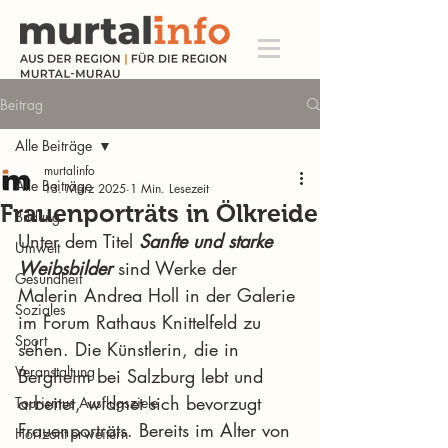
Beitrag
Alle Beiträge
murtalinfo
Alle Beiträge
13. März 2025
1 Min. Lesezeit
Frauenporträts in Ölkreide
Bildung
Unter dem Titel 
Sanfte und starke 
Umwelt
Weibsbilder 
sind Werke der 
Gesundheit
Malerin Andrea Holl in der Galerie 
Soziales
im Forum Rathaus Knittelfeld zu 
Sport
sehen. Die Künstlerin, die in 
Veranstaltung
Bergheim bei Salzburg lebt und 
arbeitet, widmet sich bevorzugt 
Tourismus Ausflugsziele
Frauenporträts. Bereits im Alter von 
Horizont erweitern