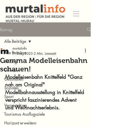
Beitrag
Alle Beiträge
murtalinfo
Alle Beiträge
7. Dez. 2023
2 Min. Lesezeit
Gemma Modelleisenbahn
Bildung
schauen!
Umwelt
Modelleisenbahn Knittelfeld "Ganz 
Gesundheit
nah am Original"
Soziales
Modellbahnausstellung in Knittelfeld 
Sport
verspricht faszinierendes Advent 
Veranstaltung
und Weihnachtserlebnis.
Tourismus Ausflugsziele
Horizont erweitern