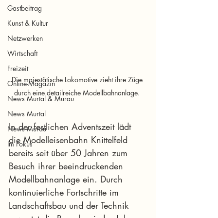
Gastbeitrag
Kunst & Kultur
Netzwerken
Wirtschaft
Freizeit
Die majestätische Lokomotive zieht ihre Züge 
Online-Magazin
durch eine detailreiche Modellbahnanlage. 
News Murtal & Murau
News Murtal
In der festlichen Adventszeit lädt 
News Murau
die Modelleisenbahn Knittelfeld 
Im Fokus
bereits seit über 50 Jahren zum 
Besuch ihrer beeindruckenden 
Modellbahnanlage ein. Durch 
kontinuierliche Fortschritte im 
Landschaftsbau und der Technik 