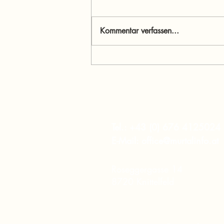
Kommentar verfassen...
Menschen im Mittelpunkt:
Jasmine Willibald – Wenn
Ehrlichkeit stärker ist als
Perfektion
murtalinfo
Tel.:
+43 (0) 676 4125024
E-Mail:
office@murtalinfo.at
Roseggergasse 14
8720 Knittelfeld