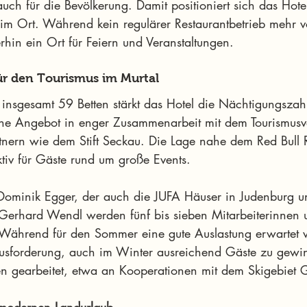
uch für die Bevölkerung. Damit positioniert sich das Hote
 im Ort. Während kein regulärer Restaurantbetrieb mehr v
rhin ein Ort für Feiern und Veranstaltungen.
ür den Tourismus im Murtal
nsgesamt 59 Betten stärkt das Hotel die Nächtigungszah
sche Angebot in enger Zusammenarbeit mit dem Tourismus
tnern wie dem Stift Seckau. Die Lage nahe dem Red Bull 
ktiv für Gäste rund um große Events.
t Dominik Egger, der auch die JUFA Häuser in Judenburg u
 Gerhard Wendl werden fünf bis sieben Mitarbeiterinnen u
. Während für den Sommer eine gute Auslastung erwartet wi
ausforderung, auch im Winter ausreichend Gäste zu gewi
en gearbeitet, etwa an Kooperationen mit dem Skigebiet 