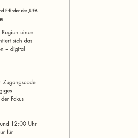
d Erfinder der JUFA 
au
 Region einen 
tiert sich das 
 – digital 
ter Zugangscode 
giges 
 der Fokus 
0 und 12:00 Uhr 
ur für 