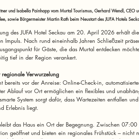
tner und Isabella Painhapp vom Murtal Tourismus, Gerhard Wendl, CEO un
Idee, sowie Bürgermeister Martin Rath beim Neustart des JUFA Hotels Seck
ung des JUFA Hotel Seckau am 20. April 2026 erhält die
en Impuls. Nach rund eineinhalb Jahren Schließzeit präsen
sgangspunkt für Gäste, die das Murtal entdecken möchten
tig tief in der Region verankert.
fft regionale Verwurzelung
t bereits vor der Anreise: Online-Check-in, automatisier
ter Ablauf vor Ort ermöglichen ein flexibles und unabhän
smarte System sorgt dafür, dass Wartezeiten entfallen und
 Erlebnis liegt.
g bleibt das Haus ein Ort der Begegnung. Zwischen 07:0
on geöffnet und bieten ein regionales Frühstück – nicht n