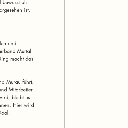
l bewusst als 
orgesehen ist, 
len und 
verband Murtal 
Ring macht das 
nd Murau führt. 
nd Mitarbeiter 
rd, bleibt es 
nnen. Hier wird 
Gaal.