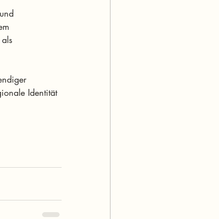
 und 
nem 
 als 
endiger 
onale Identität 