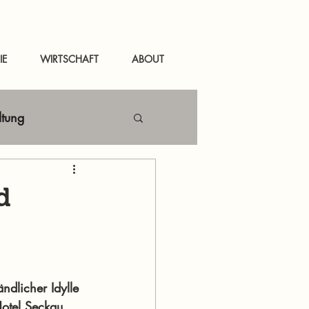
IE
WIRTSCHAFT
ABOUT
ltung
Netzwerken
d
tal
News Murau
ndlicher Idylle 
Hotel Seckau 