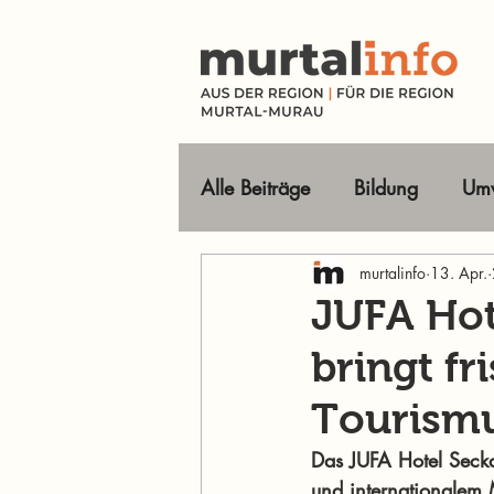
Alle Beiträge
Bildung
Umw
Tourismus Ausflugsziele
murtalinfo
13. Apr.
JUFA Hot
bringt f
Wirtschaft
Freizeit
O
Tourismu
Im Fokus
Das JUFA Hotel Seckau
und internationalem 