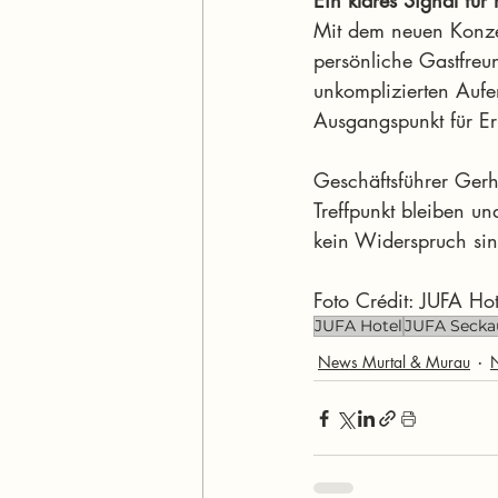
Ein klares Signal fü
Mit dem neuen Konzep
persönliche Gastfreun
unkomplizierten Aufen
Ausgangspunkt für Er
Geschäftsführer Gerh
Treffpunkt bleiben un
kein Widerspruch sin
Foto Crédit: JUFA Hot
JUFA Hotel
JUFA Secka
News Murtal & Murau