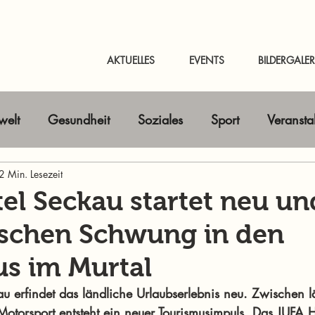
AKTUELLES
EVENTS
BILDERGALER
elt
Gesundheit
Soziales
Sport
Veransta
Horizont erweitern
2 Min. Lesezeit
Gastbeitrag
Kunst & Kultur
el Seckau startet neu un
rischen Schwung in den
nline-Magazin
News Murtal & Murau
News Mur
s im Murtal
 erfindet das ländliche Urlaubserlebnis neu. Zwischen lä
Motorsport entsteht ein neuer Tourismusimpuls. Das JUFA 