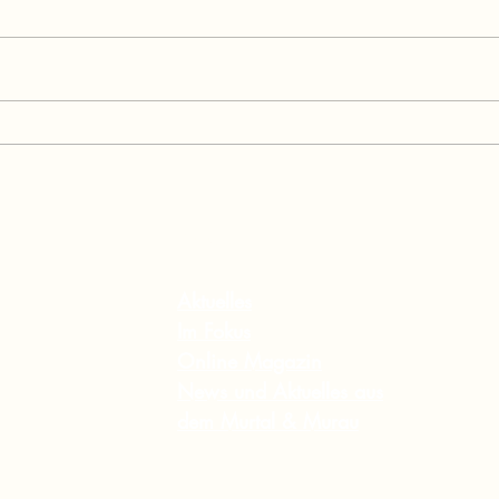
Musik verbindet:
Bild
Gitarrenfestival Seckau
Absc
begeisterte mit Weltklasse-
Feis
Künstlern
star
Leb
Inhalt
Aktuelles
Im Fokus
Online Magazin
News und Aktuelles aus
dem Murtal & Murau