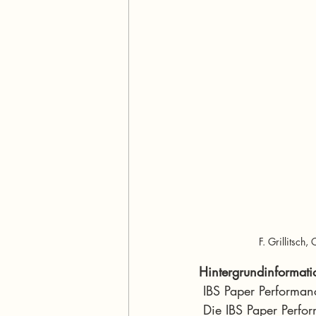
F. Grillitsch
Hintergrundinformat
 IBS Paper Performa
 Die IBS Paper Performance Group ist der ungeschlagene Technologieführer  in der 