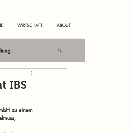
IE
WIRTSCHAFT
ABOUT
ltung
Netzwerken
t IBS
tal
News Murau
GmbH zu einem 
elmuss, 