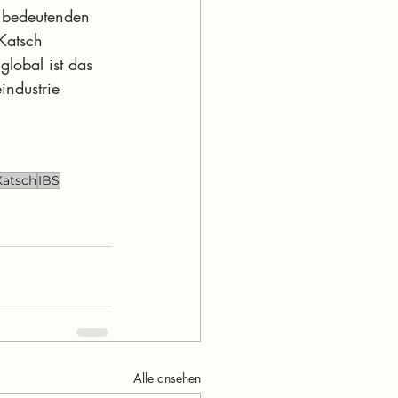
e bedeutenden 
Katsch 
lobal ist das  
industrie 
Katsch
IBS
Alle ansehen