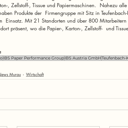
on-, Zellstoff-, Tissue und Papiermaschinen.  Nahezu all
aben Produkte der  Firmengruppe mit Sitz in Teufenbach-
im  Einsatz. Mit 21 Standorten und über 800 Mitarbeitern g
ort präsent, wo die Papier-, Karton-, Zellstoff-  und Tissue
a
fo
IBS Paper Performance Group
IBS Austria GmbH
Teufenbach-
News Murau
Wirtschaft