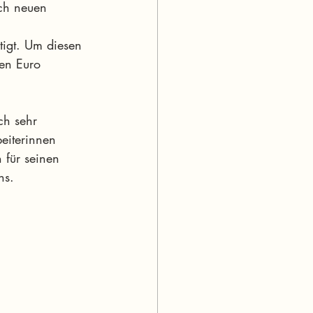
ch neuen 
tigt. Um diesen 
nen Euro 
ch sehr 
eiterinnen  
 für seinen 
ns.