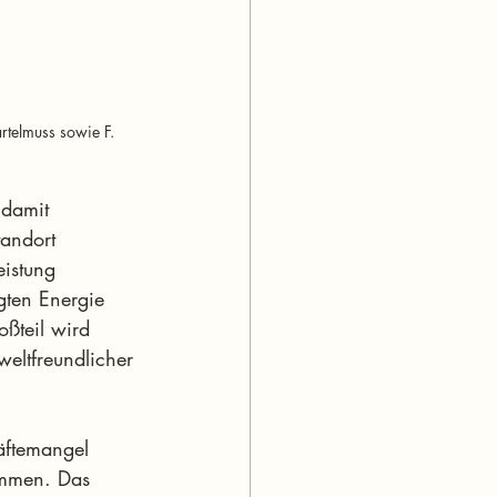
rtelmuss sowie F. 
damit  
andort 
eistung 
gten Energie 
ßteil wird  
weltfreundlicher 
äftemangel 
ommen. Das 