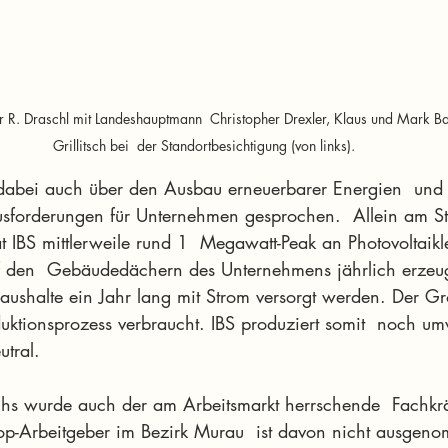
ter R. Draschl mit Landeshauptmann  Christopher Drexler, Klaus und Mark Ba
Grillitsch bei  der Standortbesichtigung (von links).
dabei auch über den Ausbau erneuerbarer Energien  und 
sforderungen für Unternehmen gesprochen.  Allein am St
 IBS mittlerweile rund 1  Megawatt-Peak an Photovoltaikl
 auf den  Gebäudedächern des Unternehmens jährlich erzeu
ushalte ein Jahr lang mit Strom versorgt werden. Der Gro
uktionsprozess verbraucht. IBS produziert somit  noch um
tral.
hs wurde auch der am Arbeitsmarkt herrschende  Fachkr
s Top-Arbeitgeber im Bezirk Murau  ist davon nicht ausgen