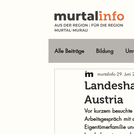
Alle Beiträge
Bildung
Umw
Tourismus Ausflugsziele
murtalinfo
29. Juni
Landesha
Austria
Wirtschaft
Freizeit
O
Vor kurzem besuchte
Arbeitsgespräch mit 
Im Fokus
Eigentümerfamilie un