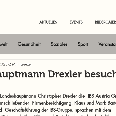
AKTUELLES
EVENTS
BILDERGALER
elt
Gesundheit
Soziales
Sport
Veransta
 2023
Horizont erweitern
2 Min. Lesezeit
Gastbeitrag
Kunst & Kultur
uptmann Drexler besuch
nline-Magazin
News Murtal & Murau
News Mur
 Landeshauptmann Christopher Drexler die  IBS Austria 
anschließender  Firmenbesichtigung. Klaus und Mark Bart
d  Geschäftsführung der IBS-Gruppe, sprachen mit dem 