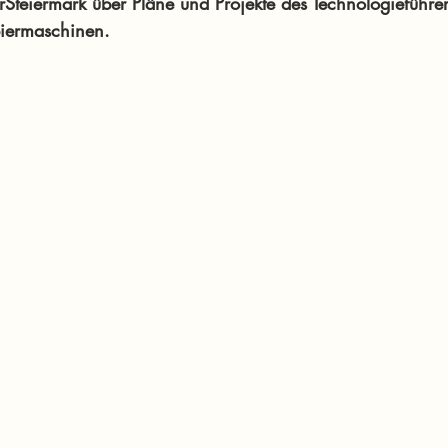
teiermark über Pläne und Projekte des Technologieführers
iermaschinen.