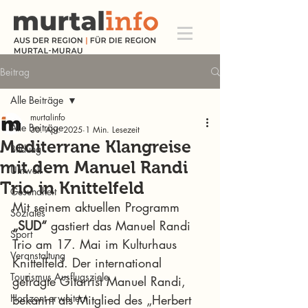
Beitrag
Alle Beiträge
murtalinfo
Alle Beiträge
30. Apr. 2025
1 Min. Lesezeit
Mediterrane Klangreise
Bildung
mit dem Manuel Randi
Umwelt
Trio in Knittelfeld
Gesundheit
Mit seinem aktuellen Programm 
Soziales
„SUD“
 gastiert das Manuel Randi 
Sport
Trio am 17. Mai im Kulturhaus 
Veranstaltung
Knittelfeld. Der international 
Tourismus Ausflugsziele
gefragte Gitarrist Manuel Randi, 
Horizont erweitern
bekannt als Mitglied des „Herbert 