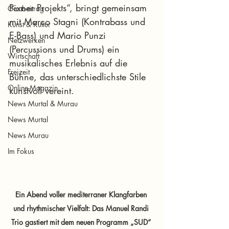
Pixner Projekts“, bringt gemeinsam 
Gastbeitrag
mit Marco Stagni (Kontrabass und 
Kunst & Kultur
E-Bass) und Mario Punzi 
Netzwerken
(Percussions und Drums) ein 
Wirtschaft
musikalisches Erlebnis auf die 
Freizeit
Bühne, das unterschiedlichste Stile 
Online-Magazin
kunstvoll vereint.
News Murtal & Murau
News Murtal
News Murau
Im Fokus
Ein Abend voller mediterraner Klangfarben 
und rhythmischer Vielfalt: Das Manuel Randi 
Trio gastiert mit dem neuen Programm „SUD“ 