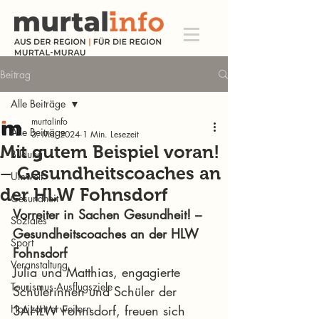
Beitrag
Alle Beiträge
murtalinfo
Alle Beiträge
3. Mai 2024
1 Min. Lesezeit
Mit gutem Beispiel voran!
Bildung
– Gesundheitscoaches an
Umwelt
der HLW Fohnsdorf
Gesundheit
Vorreiter in Sachen Gesundheit! – 
Soziales
Gesundheitscoaches an der HLW 
Sport
Fohnsdorf
Veranstaltung
Julia und Matthias, engagierte 
Tourismus Ausflugsziele
Schülerinnen und Schüler der 
Horizont erweitern
3AHLW Fohnsdorf, freuen sich 