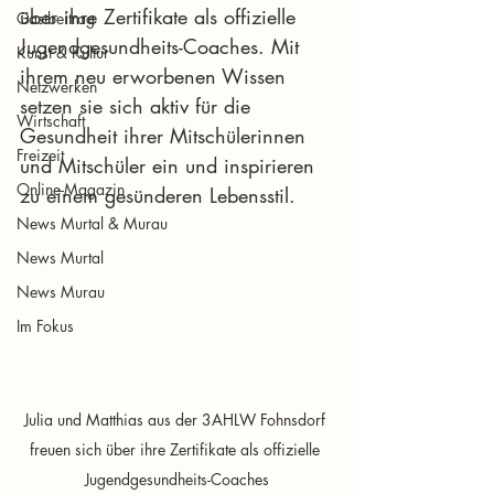
über ihre Zertifikate als offizielle 
Gastbeitrag
Jugendgesundheits-Coaches. Mit 
Kunst & Kultur
ihrem neu erworbenen Wissen 
Netzwerken
setzen sie sich aktiv für die 
Wirtschaft
Gesundheit ihrer Mitschülerinnen 
Freizeit
und Mitschüler ein und inspirieren 
Online-Magazin
zu einem gesünderen Lebensstil.
News Murtal & Murau
News Murtal
News Murau
Im Fokus
Julia und Matthias aus der 3AHLW Fohnsdorf 
freuen sich über ihre Zertifikate als offizielle 
Jugendgesundheits-Coaches