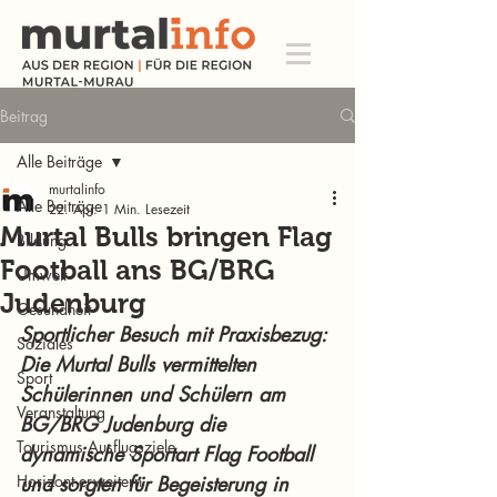
Beitrag
Alle Beiträge
murtalinfo
Alle Beiträge
22. Apr.
1 Min. Lesezeit
Murtal Bulls bringen Flag
Bildung
Football ans BG/BRG
Umwelt
Judenburg
Gesundheit
Sportlicher Besuch mit Praxisbezug: 
Soziales
Die Murtal Bulls vermittelten 
Sport
Schülerinnen und Schülern am 
Veranstaltung
BG/BRG Judenburg die 
Tourismus Ausflugsziele
dynamische Sportart Flag Football 
Horizont erweitern
und sorgten für Begeisterung in 