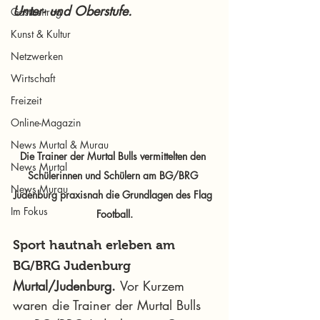
Unter- und Oberstufe.
Gastbeitrag
Kunst & Kultur
Netzwerken
Wirtschaft
Freizeit
Online-Magazin
News Murtal & Murau
Die Trainer der Murtal Bulls vermittelten den 
News Murtal
Schülerinnen und Schülern am BG/BRG 
News Murau
Judenburg praxisnah die Grundlagen des Flag 
Im Fokus
Football.
Sport hautnah erleben am 
BG/BRG Judenburg
Murtal/Judenburg.
Vor Kurzem 
waren die Trainer der Murtal Bulls 