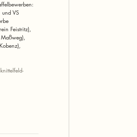
affelbewerben: 
 und VS 
erbe 
n Feistritz), 
S Maßweg), 
 Kobenz), 
nittelfeld-