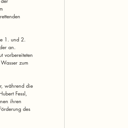
 der 
im 
ettenden 
ie 1. und 2. 
der an. 
t vorbereiteten 
as Wasser zum 
er, während die 
ubert Fessl, 
nnen ihren 
Förderung des 