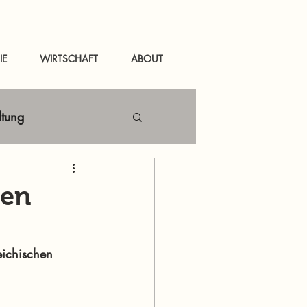
IE
WIRTSCHAFT
ABOUT
ltung
Netzwerken
len
tal
News Murau
eichischen 