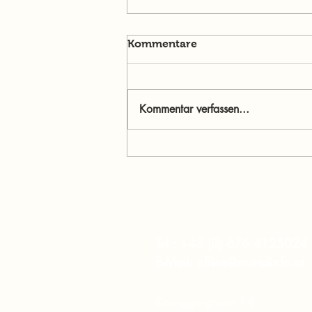
Kommentare
Kommentar verfassen...
Menschen im Mittelpunkt:
Jasmine Willibald – Wenn
Ehrlichkeit stärker ist als
Perfektion
murtalinfo
Tel.:
+43 (0) 676 4125024
E-Mail:
office@murtalinfo.at
Roseggergasse 14