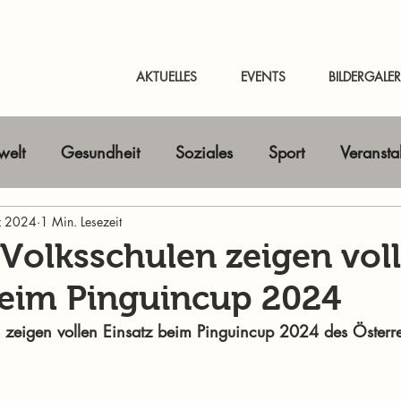
AKTUELLES
EVENTS
BILDERGALER
elt
Gesundheit
Soziales
Sport
Veransta
z 2024
Horizont erweitern
1 Min. Lesezeit
Gastbeitrag
Kunst & Kultur
 Volksschulen zeigen vol
beim Pinguincup 2024
nline-Magazin
News Murtal & Murau
News Mur
n zeigen vollen Einsatz beim Pinguincup 2024 des Österr