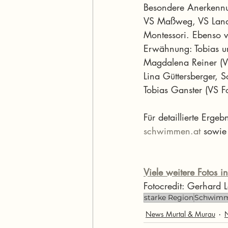
Besondere Anerkennun
VS Maßweg, VS Lands
Montessori. Ebenso 
Erwähnung: Tobias und
Magdalena Reiner (VS
Lina Güttersberger, 
Tobias Ganster (VS F
Für detaillierte Erge
schwimmen.at
 sowie 
Viele weitere Fotos in
Fotocredit: Gerhard L
starke Region
Schwim
News Murtal & Murau