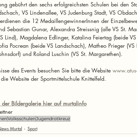
g gebührt den sechs erfolgreichsten Schulen bei den St
chach, VS Lindenallee, VS Judenburg Stadt, VS Obdach
verdienen die 12 MedaillengewinnerInnen der Einzelbew
 Sebastian Gunar, Alexandra Streissnig (alle VS St. Marei
 Lind), Magdalena Edlinger, Katalina Feiertag (beide V
Sofia Pocrean (beide VS Landschach), Matheo Prieger (VS
ohnsdorf) und Roland Luschin (VS St. Margarethen).
bnisse des Events besuchen Sie bitte die Website 
www.atus-k
die Website der Sportmittelschule Knittelfeld.
 der Bildergalerie hier auf murtalinfo
ettner
men
Volksschulen
Jugendrotkreuz
News Murtal
Sport