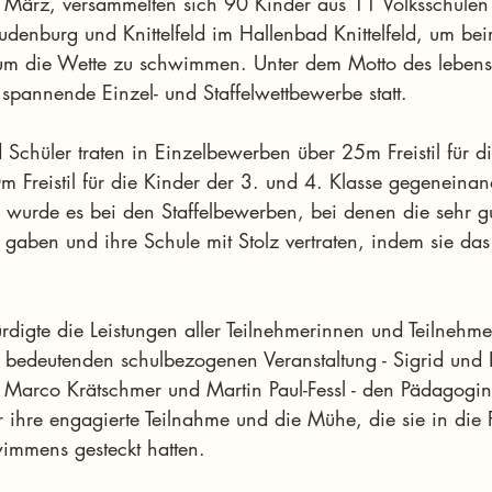
 März, versammelten sich 90 Kinder aus 11 Volksschulen
udenburg und Knittelfeld im Hallenbad Knittelfeld, um be
 die Wette zu schwimmen. Unter dem Motto des lebensr
annende Einzel- und Staffelwettbewerbe statt.
Schüler traten in Einzelbewerben über 25m Freistil für d
m Freistil für die Kinder der 3. und 4. Klasse gegeneinan
 wurde es bei den Staffelbewerben, bei denen die sehr gu
s gaben und ihre Schule mit Stolz vertraten, indem sie d
rdigte die Leistungen aller Teilnehmerinnen und Teilnehm
 bedeutenden schulbezogenen Veranstaltung - Sigrid und H
, Marco Krätschmer und Martin Paul-Fessl - den Pädagogi
 ihre engagierte Teilnahme und die Mühe, die sie in die 
immens gesteckt hatten.