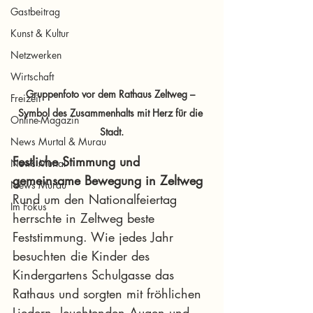
Gastbeitrag
Kunst & Kultur
Netzwerken
Wirtschaft
Gruppenfoto vor dem Rathaus Zeltweg – 
Freizeit
Symbol des Zusammenhalts mit Herz für die 
Online-Magazin
Stadt.
News Murtal & Murau
Festliche Stimmung und 
News Murtal
gemeinsame Bewegung in Zeltweg
News Murau
Rund um den Nationalfeiertag 
Im Fokus
herrschte in Zeltweg beste 
Feststimmung. Wie jedes Jahr 
besuchten die Kinder des 
Kindergartens Schulgasse das 
Rathaus und sorgten mit fröhlichen 
Liedern, leuchtenden Augen und 