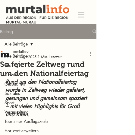
Beitrag
Alle Beiträge
murtalinfo
Alle Beiträge
29. Okt. 2025
1 Min. Lesezeit
So feierte Zeltweg rund
Bildung
um den Nationalfeiertag
Umwelt
Rund um den Nationalfeiertag 
Gesundheit
wurde in Zeltweg wieder gefeiert, 
Soziales
gesungen und gemeinsam spaziert 
Sport
– mit vielen Highlights für Groß 
Veranstaltung
und Klein.
Tourismus Ausflugsziele
Horizont erweitern