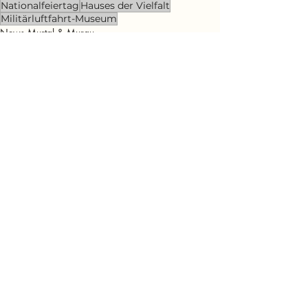
Nationalfeiertag
Hauses der Vielfalt
Militärluftfahrt-Museum
News Murtal & Murau
News Murtal
Freizeit
Aktuelle Beiträge
Alle ansehen