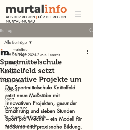
Beitrag
Alle Beiträge
murtalinfo
Alle Beiträge
13. Nov. 2024
2 Min. Lesezeit
Sportmittelschule
Bildung
Knittelfeld setzt
Umwelt
innovative Projekte um
Gesundheit
Die Sportmittelschule Knittelfeld 
Soziales
setzt neue Maßstäbe mit 
Sport
innovativen Projekten, gesunder 
Veranstaltung
Ernährung und sieben Stunden 
Tourismus Ausflugsziele
Sport pro Woche – ein Modell für 
Horizont erweitern
moderne und praxisnahe Bildung.