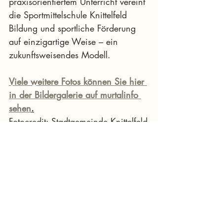
praxisorientiertem Unterricht vereint 
die Sportmittelschule Knittelfeld 
Bildung und sportliche Förderung 
auf einzigartige Weise – ein 
zukunftsweisendes Modell.
Viele weitere Fotos können Sie hier 
in der Bildergalerie auf murtalinfo 
sehen
.
Fotocredit: Stadtgemeinde Knittelfeld
starke Region
murtalinfo
Sport
Erasmus+ Programm
Sportmittelschule Knittelfeld
Gesunde Jause
News Murtal & Murau
News Murtal
Sport