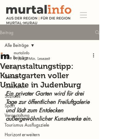
Beitrag
Alle Beiträge
murtalinfo
Alle Beiträge
9. Juni
2 Min. Lesezeit
Veranstaltungstipp:
Bildung
Kunstgarten voller
Umwelt
Unikate in Judenburg
Gesundheit
Ein privater Garten wird für drei 
Soziales
Tage zur öffentlichen Freiluftgalerie 
Sport
und lädt zum Entdecken 
Veranstaltung
außergewöhnlicher Kunstwerke ein.
Tourismus Ausflugsziele
Horizont erweitern