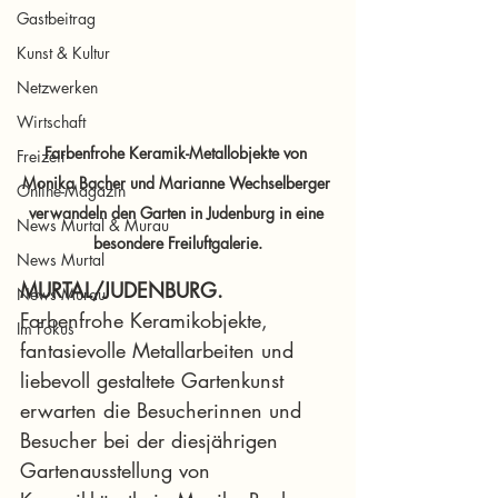
Gastbeitrag
Kunst & Kultur
Netzwerken
Wirtschaft
Farbenfrohe Keramik-Metallobjekte von 
Freizeit
Monika Bacher und Marianne Wechselberger 
Online-Magazin
verwandeln den Garten in Judenburg in eine 
News Murtal & Murau
besondere Freiluftgalerie.
News Murtal
MURTAL/JUDENBURG.
News Murau
Farbenfrohe Keramikobjekte, 
Im Fokus
fantasievolle Metallarbeiten und 
liebevoll gestaltete Gartenkunst 
erwarten die Besucherinnen und 
Besucher bei der diesjährigen 
Gartenausstellung von 