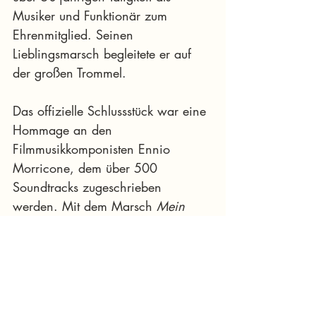
Musiker und Funktionär zum 
Ehrenmitglied. Seinen 
Lieblingsmarsch begleitete er auf 
der großen Trommel.
Das offizielle Schlussstück war eine 
Hommage an den 
Filmmusikkomponisten Ennio 
Morricone, dem über 500 
Soundtracks zugeschrieben 
werden. Mit dem Marsch 
Mein 
Heimatland
 fand das 
beeindruckende Wunschkonzert 
einen stimmungsvollen Abschluss.
Viele weitere Fotos können Sie hier 