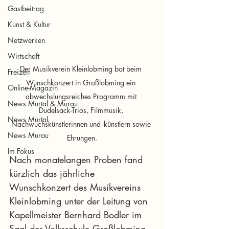
Gastbeitrag
Kunst & Kultur
Netzwerken
Wirtschaft
Der Musikverein Kleinlobming bot beim 
Freizeit
Wunschkonzert in Großlobming ein 
Online-Magazin
abwechslungsreiches Programm mit 
News Murtal & Murau
Dudelsack-Trios, Filmmusik, 
News Murtal
Nachwuchskünstlerinnen und -künstlern sowie 
News Murau
Ehrungen.
Im Fokus
Nach monatelangen Proben fand 
kürzlich das jährliche 
Wunschkonzert des Musikvereins 
Kleinlobming unter der Leitung von 
Kapellmeister Bernhard Bodler im 
Saal der Volksschule Großlobming 