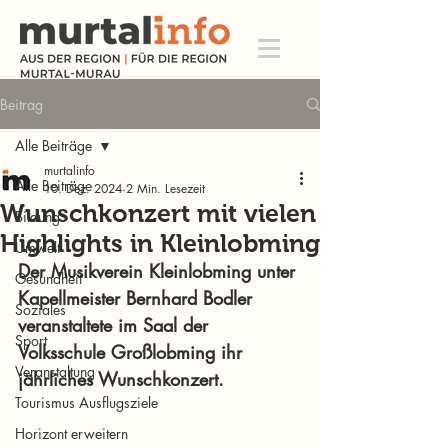
Beitrag
Alle Beiträge
murtalinfo
Alle Beiträge
10. Dez. 2024
2 Min. Lesezeit
Wunschkonzert mit vielen
Bildung
Highlights in Kleinlobming
Umwelt
Der Musikverein Kleinlobming unter 
Gesundheit
Kapellmeister Bernhard Bodler 
Soziales
veranstaltete im Saal der 
Sport
Volksschule Großlobming ihr 
Veranstaltung
jährliches Wunschkonzert.
Tourismus Ausflugsziele
Horizont erweitern