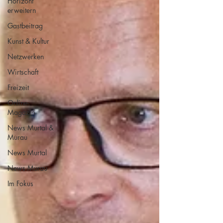
Horizont
erweitern
Gastbeitrag
Kunst & Kultur
Netzwerken
Wirtschaft
Freizeit
Online-
Magazin
News Murtal &
Murau
News Murtal
News Murau
Im Fokus