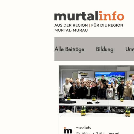
Alle Beiträge
Bildung
Umw
Tourismus Ausflugsziele
Wirtschaft
Freizeit
O
Im Fokus
murtalinfo
26. März
3 Min. Lesezeit