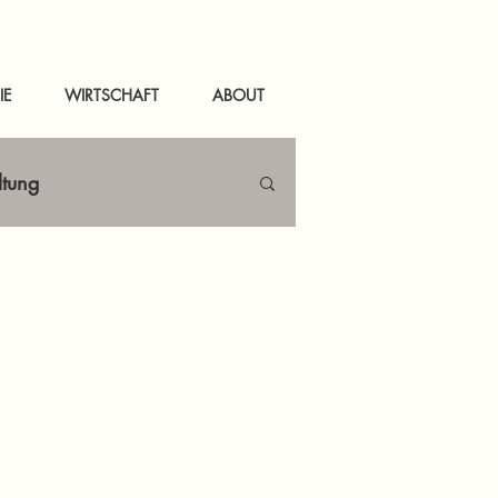
IE
WIRTSCHAFT
ABOUT
ltung
Netzwerken
tal
News Murau