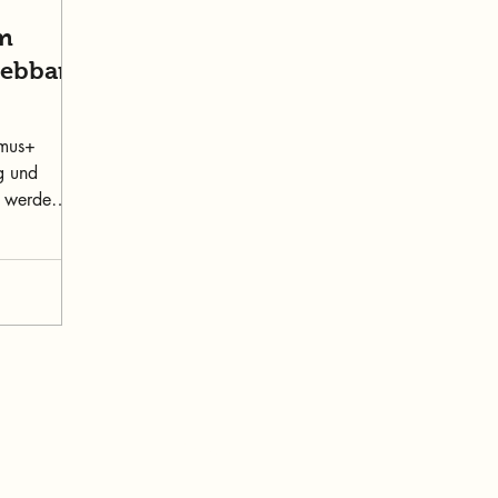
am
lebbar
smus+
g und
t werden –
Inhalt