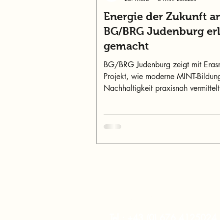
Energie der Zukunft 
BG/BRG Judenburg er
gemacht
BG/BRG Judenburg zeigt mit Era
Projekt, wie moderne MINT-Bildun
Nachhaltigkeit praxisnah vermittel
mit Fokus auf Energie der Zukunft.
murtalinfo
Tel.:
+43 (0) 676 4125024