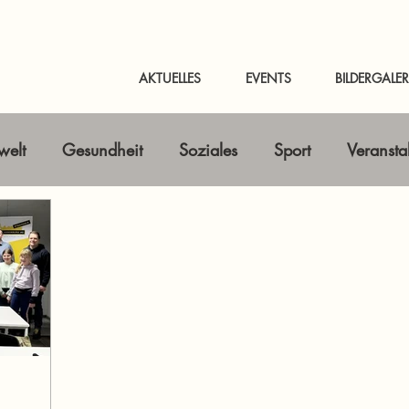
AKTUELLES
EVENTS
BILDERGALER
elt
Gesundheit
Soziales
Sport
Veransta
Horizont erweitern
Gastbeitrag
Kunst & Kultur
nline-Magazin
News Murtal & Murau
News Mur