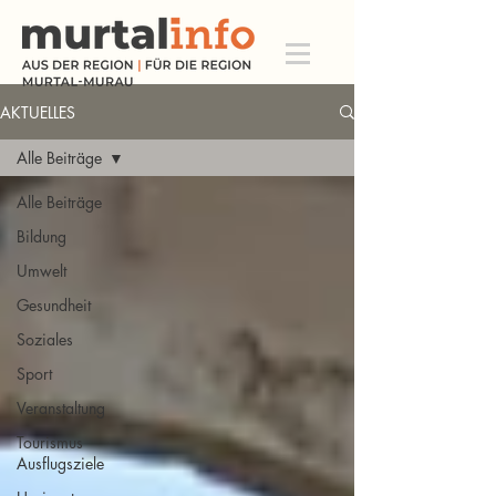
AKTUELLES
Alle Beiträge
Alle Beiträge
Bildung
Umwelt
Gesundheit
Soziales
Sport
Veranstaltung
Tourismus
Ausflugsziele