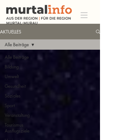
AKTUELLES
Alle Beiträge
Alle Beiträge
Bildung
Umwelt
Gesundheit
Soziales
Sport
Veranstaltung
Tourismus
Ausflugsziele