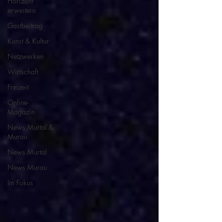
Horizont
erweitern
Gastbeitrag
Kunst & Kultur
Netzwerken
Wirtschaft
Freizeit
Online-
Magazin
News Murtal &
Murau
News Murtal
News Murau
Im Fokus