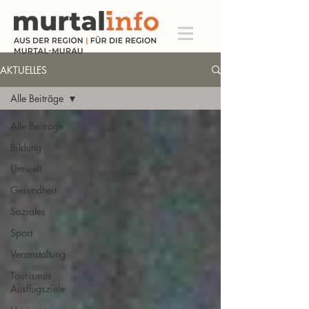
AKTUELLES
Alle Beiträge
Alle Beiträge
Bildung
Umwelt
Gesundheit
Soziales
Sport
Veranstaltung
Tourismus
Ausflugsziele