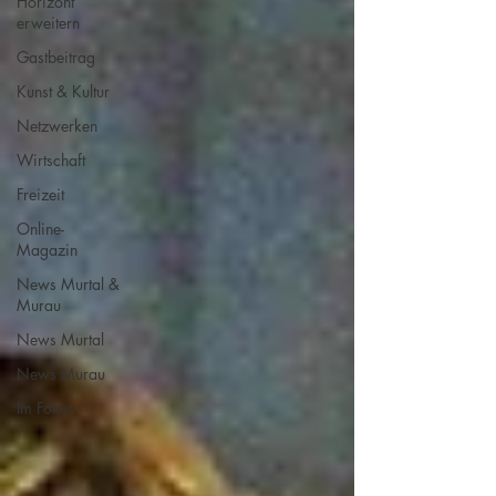
Horizont
erweitern
Gastbeitrag
Kunst & Kultur
Netzwerken
Wirtschaft
Freizeit
Online-
Magazin
News Murtal &
Murau
News Murtal
News Murau
Im Fokus