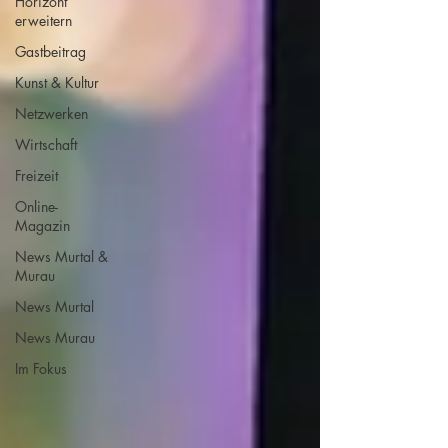
Horizont
erweitern
Gastbeitrag
Kunst & Kultur
Netzwerken
Wirtschaft
Freizeit
Online-
Magazin
News Murtal &
Murau
News Murtal
News Murau
Im Fokus