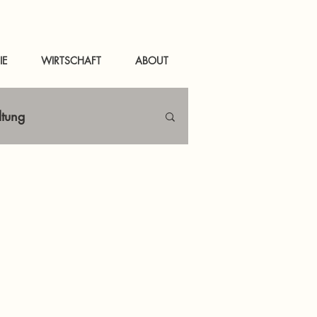
IE
WIRTSCHAFT
ABOUT
ltung
Netzwerken
tal
News Murau