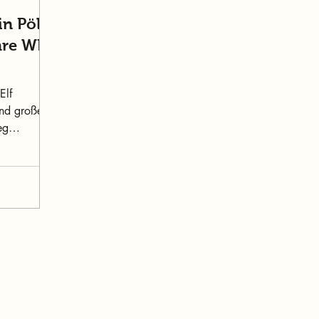
n Pöls
hre WK
Elf
und große
eg
Inhalt