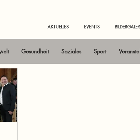
AKTUELLES
EVENTS
BILDERGALER
elt
Gesundheit
Soziales
Sport
Veransta
Horizont erweitern
Gastbeitrag
Kunst & Kultur
nline-Magazin
News Murtal & Murau
News Mur