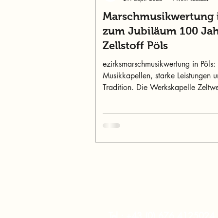
Marschmusikwertung i
zum Jubiläum 100 Ja
Zellstoff Pöls
ezirksmarschmusikwertung in Pöls: 
Musikkapellen, starke Leistungen 
Tradition. Die Werkskapelle Zeltw
überzeugte mit 89,95 Punkten.
murtalinfo
Tel.:
+43 (0) 676 4125024