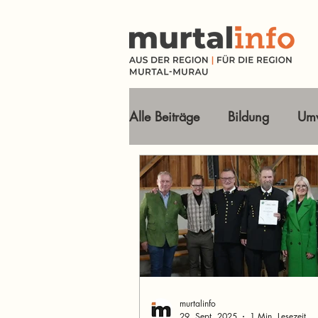
Alle Beiträge
Bildung
Umw
Tourismus Ausflugsziele
Wirtschaft
Freizeit
O
Im Fokus
murtalinfo
29. Sept. 2025
1 Min. Lesezeit