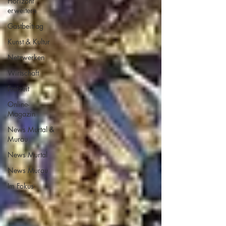
Horizont
erweitern
Gastbeitrag
Kunst & Kultur
Netzwerken
Wirtschaft
Freizeit
Online-
Magazin
News Murtal &
Murau
News Murtal
News Murau
Im Fokus