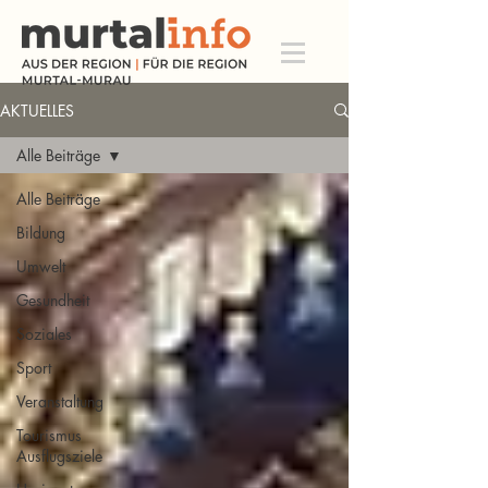
AKTUELLES
Alle Beiträge
Alle Beiträge
Bildung
Umwelt
Gesundheit
Soziales
Sport
Veranstaltung
Tourismus
Ausflugsziele