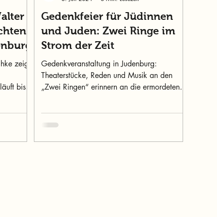
alter
Gedenkfeier für Jüdinnen
chten
und Juden: Zwei Ringe im
enburg
Strom der Zeit
chke zeigt
Gedenkveranstaltung in Judenburg:
Theaterstücke, Reden und Musik an den
läuft bis
„Zwei Ringen“ erinnern an die ermordeten
und vertriebenen Juden der
Inhalt