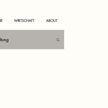
IE
WIRTSCHAFT
ABOUT
ltung
Netzwerken
tal
News Murau