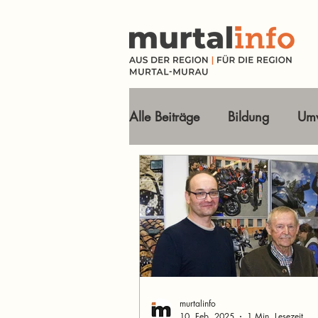
Alle Beiträge
Bildung
Umw
Tourismus Ausflugsziele
Wirtschaft
Freizeit
O
Im Fokus
murtalinfo
10. Feb. 2025
1 Min. Lesezeit