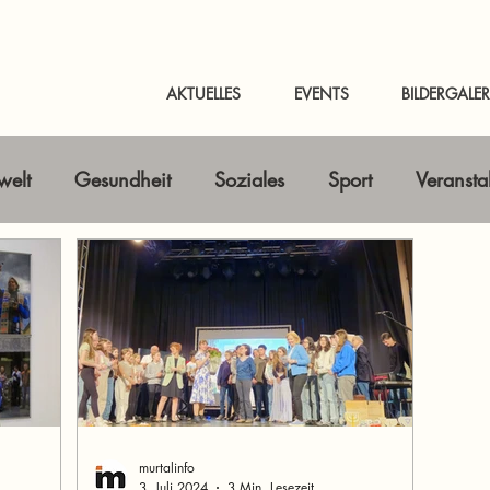
AKTUELLES
EVENTS
BILDERGALER
elt
Gesundheit
Soziales
Sport
Veransta
Horizont erweitern
Gastbeitrag
Kunst & Kultur
nline-Magazin
News Murtal & Murau
News Mur
murtalinfo
3. Juli 2024
3 Min. Lesezeit