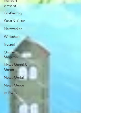
Horizont
erweitern
Gastbeitrag
Kunst & Kultur
Netzwerken
Wirtschaft
Freizeit
Online-
Magazin
News Murtal &
Murau
News Murtal
News Murau
Im Fokus