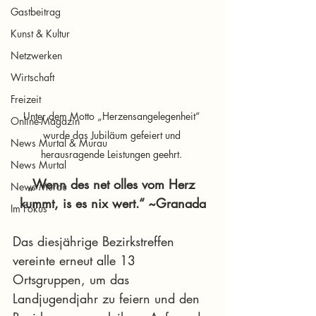
Gastbeitrag
Kunst & Kultur
Netzwerken
Wirtschaft
Freizeit
Unter dem Motto „Herzensangelegenheit“ 
Online-Magazin
wurde das Jubiläum gefeiert und 
News Murtal & Murau
herausragende Leistungen geehrt. 
News Murtal
„Wenn des net olles vom Herz 
News Murau
kummt, is es nix wert.“ ~Granada
Im Fokus
Das diesjährige Bezirkstreffen 
vereinte erneut alle 13 
Ortsgruppen, um das 
Landjugendjahr zu feiern und den 