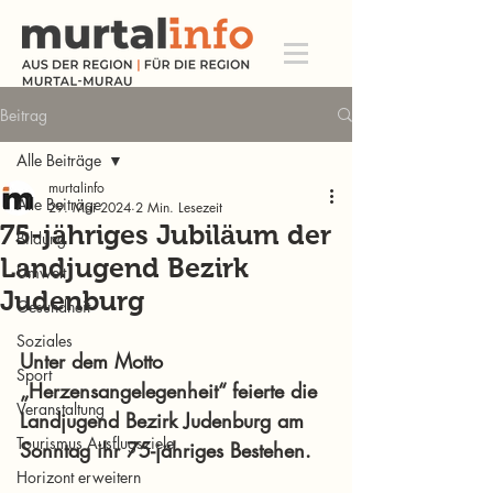
Beitrag
Alle Beiträge
murtalinfo
Alle Beiträge
29. Mai 2024
2 Min. Lesezeit
75-jähriges Jubiläum der
Bildung
Landjugend Bezirk
Umwelt
Judenburg
Gesundheit
Soziales
Unter dem Motto 
Sport
„Herzensangelegenheit“ feierte die 
Veranstaltung
Landjugend Bezirk Judenburg am 
Tourismus Ausflugsziele
Sonntag ihr 75-jähriges Bestehen. 
Horizont erweitern