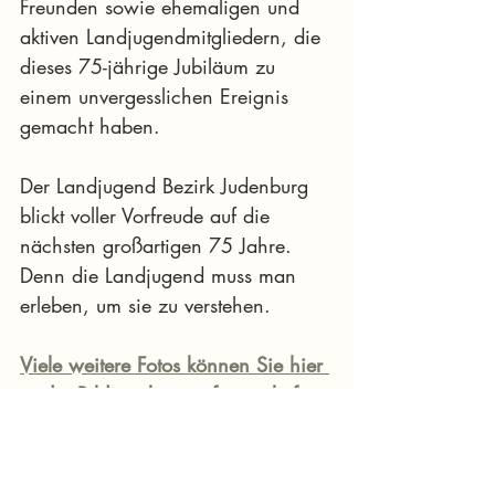
Freunden sowie ehemaligen und 
aktiven Landjugendmitgliedern, die 
dieses 75-jährige Jubiläum zu 
einem unvergesslichen Ereignis 
gemacht haben.
Der Landjugend Bezirk Judenburg 
blickt voller Vorfreude auf die 
nächsten großartigen 75 Jahre. 
Denn die Landjugend muss man 
erleben, um sie zu verstehen.
Viele weitere Fotos können Sie hier 
in der Bildergalerie auf murtalinfo 
sehen
Fotocredit: Landjugend Judenburg
starke Region
Landjugend
Jubiläumsfeier