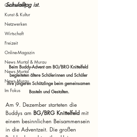
Schulalltag ist.
Gastbeitrag
Kunst & Kultur
Netzwerken
Wirtschaft
Freizeit
Online-Magazin
News Murtal & Murau
Beim Buddy-Advent am BG/BRG Knittelfeld 
News Murtal
begleiteten ältere Schülerinnen und Schüler 
News Murau
ihre jüngeren Schützlinge beim gemeinsamen 
Im Fokus
Basteln und Gestalten.
Am 9. Dezember starteten die 
Buddys am 
BG/BRG Knittelfeld
 mit 
einem besinnlichen Beisammensein 
in die Adventzeit. Die großen 