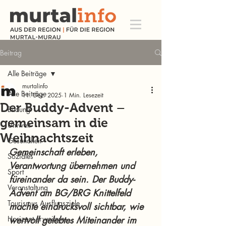
Beitrag
Alle Beiträge
murtalinfo
Alle Beiträge
11. Dez. 2025
1 Min. Lesezeit
Der Buddy-Advent –
Bildung
gemeinsam in die
Umwelt
Weihnachtszeit
Gesundheit
Gemeinschaft erleben, 
Soziales
Verantwortung übernehmen und 
Sport
füreinander da sein. Der Buddy-
Veranstaltung
Advent am BG/BRG Knittelfeld 
Tourismus Ausflugsziele
machte eindrucksvoll sichtbar, wie 
Horizont erweitern
wertvoll gelebtes Miteinander im 