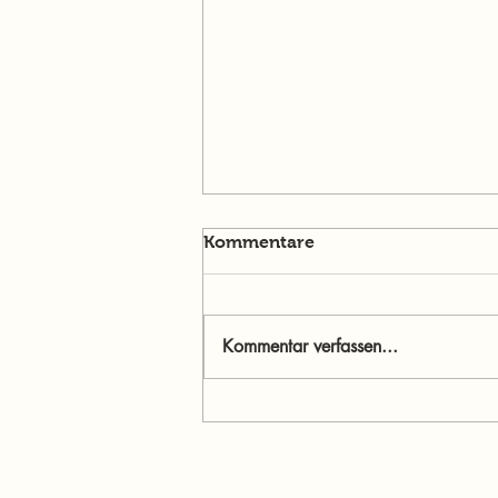
Kommentare
Kommentar verfassen...
Menschen im Mittelpunkt:
Jasmine Willibald – Wenn
Ehrlichkeit stärker ist als
Perfektion