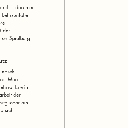
kelt – darunter 
rkehrsunfälle 
re 
t der 
hren Spielberg 
itz
unasek 
hrer Marc 
wehrrat Erwin 
rbeit der 
tglieder ein 
e sich 