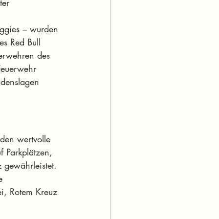
ter 
ggies – wurden 
s Red Bull 
uerwehren des 
Feuerwehr 
adenslagen 
den wertvolle 
 Parkplätzen, 
 gewährleistet. 
e 
ei, Rotem Kreuz 