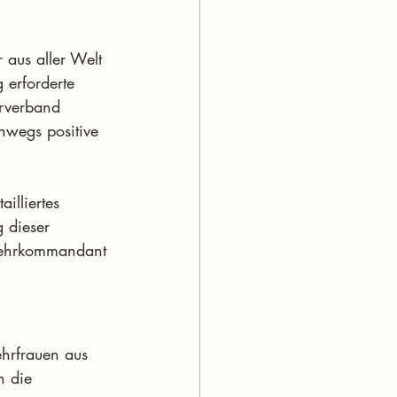
aus aller Welt 
 erforderte 
rverband 
hwegs positive 
illiertes 
g dieser 
rwehrkommandant 
hrfrauen aus 
n die 