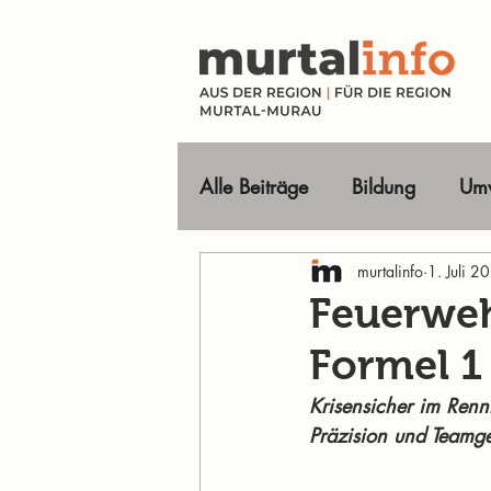
Alle Beiträge
Bildung
Umw
Tourismus Ausflugsziele
murtalinfo
1. Juli 2
Feuerweh
Formel 1
Wirtschaft
Freizeit
O
Krisensicher im Renn
Präzision und Teamge
Im Fokus