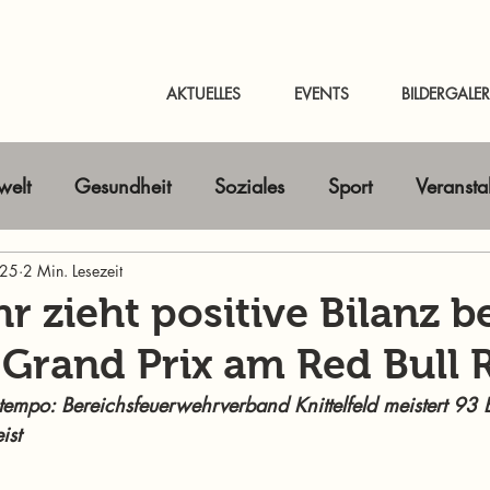
AKTUELLES
EVENTS
BILDERGALER
elt
Gesundheit
Soziales
Sport
Veransta
025
Horizont erweitern
2 Min. Lesezeit
Gastbeitrag
Kunst & Kultur
r zieht positive Bilanz b
 Grand Prix am Red Bull 
nline-Magazin
News Murtal & Murau
News Mur
tempo: Bereichsfeuerwehrverband Knittelfeld meistert 93 E
ist