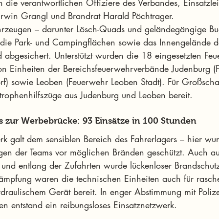
 die verantwortlichen Offiziere des Verbandes, Einsatzlei
rwin Grangl und Brandrat Harald Pöchtrager.
hrzeugen – darunter Lösch-Quads und geländegängige Bu
die Park- und Campingflächen sowie das Innengelände de
 abgesichert. Unterstützt wurden die 18 eingesetzten Fe
 von Einheiten der Bereichsfeuerwehrverbände Judenburg (
rf) sowie Leoben (Feuerwehr Leoben Stadt). Für Großsch
rophenhilfszüge aus Judenburg und Leoben bereit.
s zur Werbebrücke: 93 Einsätze in 100 Stunden
 galt dem sensiblen Bereich des Fahrerlagers – hier wur
gen der Teams vor möglichen Bränden geschützt. Auch auf
und entlang der Zufahrten wurde lückenloser Brandschutz
mpfung waren die technischen Einheiten auch für rasch
hydraulischem Gerät bereit. In enger Abstimmung mit Poliz
en entstand ein reibungsloses Einsatznetzwerk.