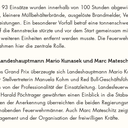
t 93 Einsätze wurden innerhalb von 100 Stunden abgewic
, kleinere Müllbehälterbrände, ausgelöste Brandmelder, Ve
eistungen. Ein besonderer Vorfall betraf eine tonnenschwe
 die Rennstrecke stürzte und vor dem Start gemeinsam mi
d weiteren Einheiten entfernt werden musste. Die Feuerwe
hmen hier die zentrale Rolle.
Landeshauptmann Mario Kunasek und Marc Matesch
des Grand Prix überzeugte sich Landeshauptmann Mario K
 Stellvertreterin Manuela Kohm und Red Bull-Geschäftsfü
 von der Professionalität der Einsatzleitung. Landesfeuer
Harald Pöchtrager gewährten einen Einblick in die Stabsa
en der Anerkennung überreichten die beiden Regierungsmi
sthabenden Feuerwehrmänner. Auch Marc Mateschitz zeigt
gement und der Organisation der freiwilligen Kräfte.