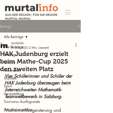
Beitrag
Alle Beiträge
murtalinfo
Alle Beiträge
4. Juni 2025
2 Min. Lesezeit
HAK Judenburg erzielt
Bildung
beim Mathe-Cup 2025
Umwelt
den zweiten Platz
Gesundheit
Vier Schülerinnen und Schüler der 
Soziales
HAK Judenburg überzeugen beim 
Sport
österreichweiten Mathematik-
Veranstaltung
Teamwettbewerb in Salzburg.
Tourismus Ausflugsziele
Horizont erweitern
Mathematikbegeisterung und 