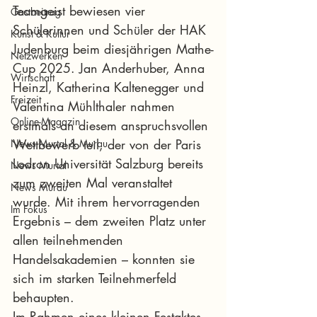
Teamgeist bewiesen vier 
Gastbeitrag
Schülerinnen und Schüler der HAK 
Kunst & Kultur
Judenburg beim diesjährigen Mathe-
Netzwerken
Cup 2025. Jan Anderhuber, Anna 
Wirtschaft
Heinzl, Katherina Kaltenegger und 
Freizeit
Valentina Mühlthaler nahmen 
Online-Magazin
erstmals an diesem anspruchsvollen 
Wettbewerb teil, der von der Paris 
News Murtal & Murau
Lodron Universität Salzburg bereits 
News Murtal
zum zweiten Mal veranstaltet 
News Murau
wurde. Mit ihrem hervorragenden 
Im Fokus
Ergebnis – dem zweiten Platz unter 
allen teilnehmenden 
Handelsakademien – konnten sie 
sich im starken Teilnehmerfeld 
behaupten.
Im Rahmen eines kleinen Festaktes 