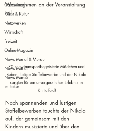
West nahmen an der Veranstaltung 
Gastbeitrag
teil.
Kunst & Kultur
Netzwerken
Wirtschaft
Freizeit
Online-Magazin
News Murtal & Murau
70 schwimmsportbegeisterte Mädchen und 
News Murtal
Buben, lustige Staffelbewerbe und der Nikolo 
News Murau
sorgten für ein unvergessliches Erlebnis in 
Im Fokus
Knittelfeld!
Nach spannenden und lustigen 
Staffelbewerben tauchte der Nikolo 
auf, der gemeinsam mit den 
Kindern musizierte und über den 