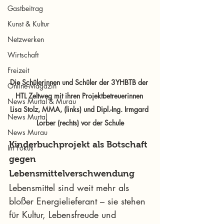
Gastbeitrag
Kunst & Kultur
Netzwerken
Wirtschaft
Freizeit
Die Schülerinnen und Schüler der 3YHBTB der 
Online-Magazin
HTL Zeltweg mit ihren Projektbetreuerinnen 
News Murtal & Murau
Lisa Stolz, MMA, (links) und Dipl.-Ing. Irmgard 
News Murtal
Lorber (rechts) vor der Schule
News Murau
Kinderbuchprojekt als Botschaft 
Im Fokus
gegen 
Lebensmittelverschwendung
Lebensmittel sind weit mehr als 
bloßer Energielieferant – sie stehen 
für Kultur, Lebensfreude und 