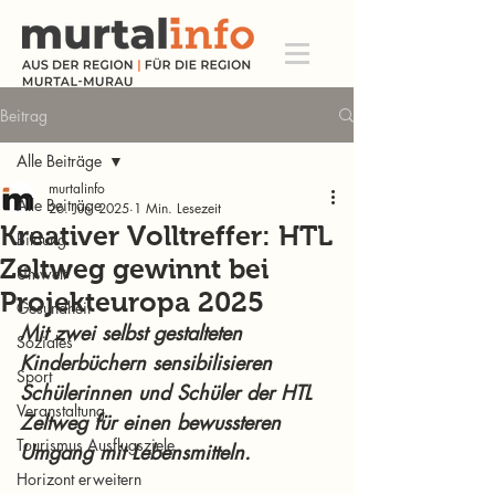
Beitrag
Alle Beiträge
murtalinfo
Alle Beiträge
26. Juni 2025
1 Min. Lesezeit
Kreativer Volltreffer: HTL
Bildung
Zeltweg gewinnt bei
Umwelt
Projekteuropa 2025
Gesundheit
Mit zwei selbst gestalteten 
Soziales
Kinderbüchern sensibilisieren 
Sport
Schülerinnen und Schüler der HTL 
Veranstaltung
Zeltweg für einen bewussteren 
Tourismus Ausflugsziele
Umgang mit Lebensmitteln.
Horizont erweitern