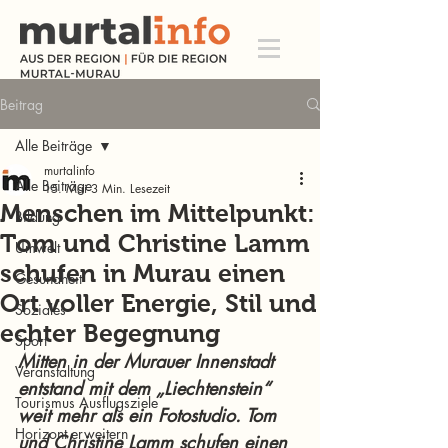
Beitrag
Alle Beiträge
murtalinfo
Alle Beiträge
15. Mai
3 Min. Lesezeit
Menschen im Mittelpunkt:
Bildung
Tom und Christine Lamm
Umwelt
schufen in Murau einen
Gesundheit
Ort voller Energie, Stil und
Soziales
echter Begegnung
Sport
Mitten in der Murauer Innenstadt 
Veranstaltung
entstand mit dem „Liechtenstein“ 
Tourismus Ausflugsziele
weit mehr als ein Fotostudio. Tom 
Horizont erweitern
und Christine Lamm schufen einen 