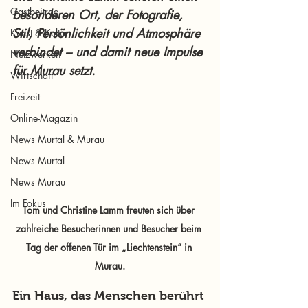
Gastbeitrag
besonderen Ort, der Fotografie, 
Stil, Persönlichkeit und Atmosphäre 
Kunst & Kultur
verbindet – und damit neue Impulse 
Netzwerken
für Murau setzt.
Wirtschaft
Freizeit
Online-Magazin
News Murtal & Murau
News Murtal
News Murau
Im Fokus
Tom und Christine Lamm freuten sich über 
zahlreiche Besucherinnen und Besucher beim 
Tag der offenen Tür im „Liechtenstein“ in 
Murau.
Ein Haus, das Menschen berührt