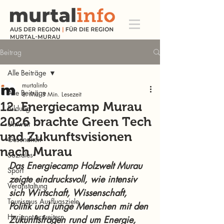
Beitrag
Alle Beiträge
murtalinfo
Alle Beiträge
8. Mai
3 Min. Lesezeit
12. Energiecamp Murau
Bildung
2026 brachte Green Tech
Umwelt
und Zukunftsvisionen
Gesundheit
nach Murau
Soziales
Das Energiecamp Holzwelt Murau 
Sport
zeigte eindrucksvoll, wie intensiv 
Veranstaltung
sich Wirtschaft, Wissenschaft, 
Tourismus Ausflugsziele
Politik und junge Menschen mit den 
Horizont erweitern
Zukunftsfragen rund um Energie, 