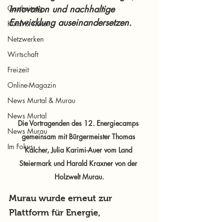
Innovation und nachhaltige 
Gastbeitrag
Entwicklung auseinandersetzen.
Kunst & Kultur
Netzwerken
Wirtschaft
Freizeit
Online-Magazin
News Murtal & Murau
News Murtal
Die Vortragenden des 12. Energiecamps 
News Murau
gemeinsam mit Bürgermeister Thomas 
Im Fokus
Kalcher, Julia Karimi-Auer vom Land 
Steiermark und Harald Kraxner von der 
Holzwelt Murau.
Murau wurde erneut zur 
Plattform für Energie, 