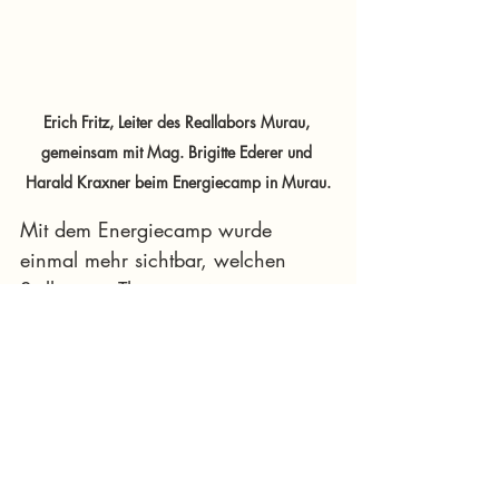
Erich Fritz, Leiter des Reallabors Murau, 
gemeinsam mit Mag. Brigitte Ederer und 
Harald Kraxner beim Energiecamp in Murau.
Mit dem Energiecamp wurde 
einmal mehr sichtbar, welchen 
Stellenwert Themen wie 
Klimaschutz, erneuerbare Energie 
und nachhaltiges Wirtschaften 
mittlerweile in der Region 
einnehmen. Die Veranstaltung 
zeigte eindrucksvoll, dass 
Zukunftsthemen nicht nur 