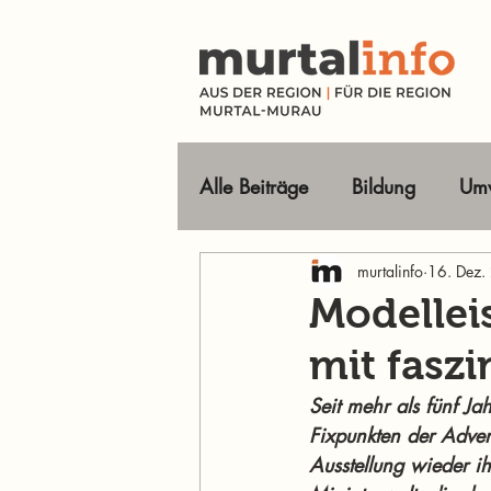
Alle Beiträge
Bildung
Umw
Tourismus Ausflugsziele
murtalinfo
16. Dez.
Modellei
mit fasz
Wirtschaft
Freizeit
O
Seit mehr als fünf Ja
Fixpunkten der Adven
Im Fokus
Ausstellung wieder i