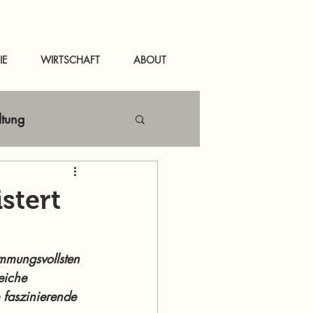
IE
WIRTSCHAFT
ABOUT
ltung
Netzwerken
stert
tal
News Murau
immungsvollsten 
eiche 
 faszinierende 