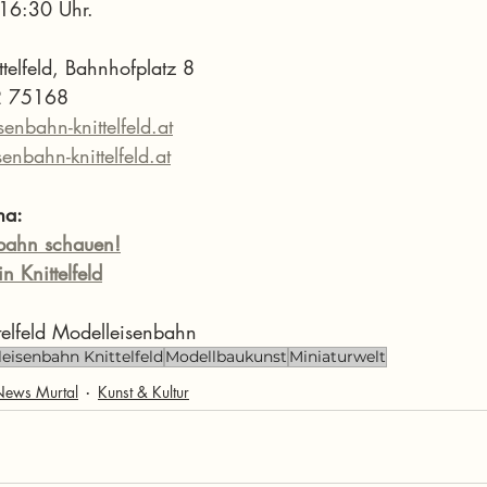
m 16:30 Uhr.
telfeld, Bahnhofplatz 8
12 75168
enbahn-knittelfeld.at
nbahn-knittelfeld.at
ma:
bahn schauen!
n Knittelfeld
telfeld Modelleisenbahn
eisenbahn Knittelfeld
Modellbaukunst
Miniaturwelt
News Murtal
Kunst & Kultur