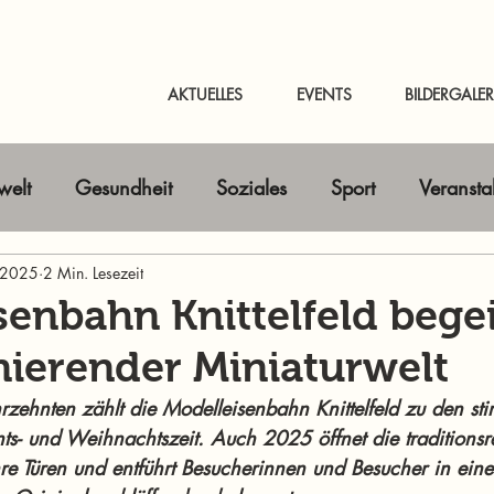
AKTUELLES
EVENTS
BILDERGALER
elt
Gesundheit
Soziales
Sport
Veransta
 2025
Horizont erweitern
2 Min. Lesezeit
Gastbeitrag
Kunst & Kultur
senbahn Knittelfeld begei
inierender Miniaturwelt
nline-Magazin
News Murtal & Murau
News Mur
hrzehnten zählt die Modelleisenbahn Knittelfeld zu den st
ts- und Weihnachtszeit. Auch 2025 öffnet die traditionsr
hre Türen und entführt Besucherinnen und Besucher in eine