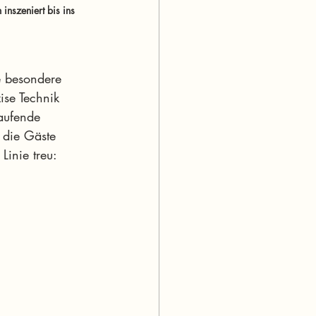
inszeniert bis ins 
e besondere 
ise Technik 
aufende 
 die Gäste 
inie treu: 