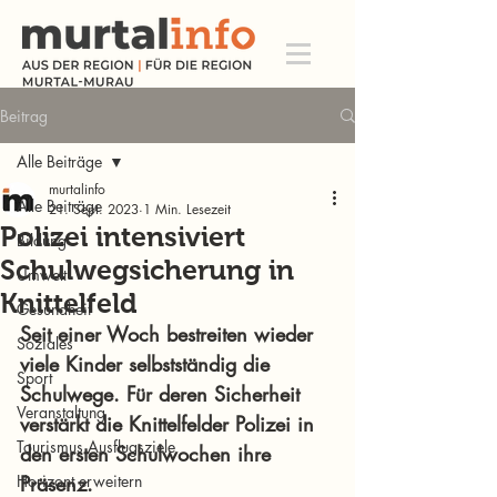
Beitrag
Alle Beiträge
murtalinfo
Alle Beiträge
21. Sept. 2023
1 Min. Lesezeit
Polizei intensiviert
Bildung
Schulwegsicherung in
Umwelt
Knittelfeld
Gesundheit
Seit einer Woch bestreiten wieder 
Soziales
viele Kinder selbstständig die 
Sport
Schulwege. Für deren Sicherheit 
Veranstaltung
verstärkt die Knittelfelder Polizei in 
Tourismus Ausflugsziele
den ersten Schulwochen ihre 
Horizont erweitern
Präsenz. 