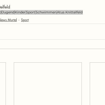
elfeld
ld
Jugend
Kinder
Sport
Schwimmen
Atus Knittelfeld
News Murtal
Sport