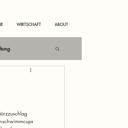
IE
WIRTSCHAFT
ABOUT
ltung
Netzwerken
tal
News Murau
ürzzuschlag 
lenschwimmcups 