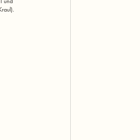
l und 
raul).