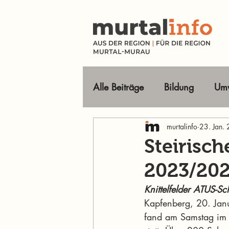
Alle Beiträge
Bildung
Umw
Tourismus Ausflugsziele
murtalinfo
23. Jan.
Steirisc
2023/202
Wirtschaft
Freizeit
O
Knittelfelder ATUS-S
Kapfenberg, 20. Jan
Im Fokus
fand am Samstag im 