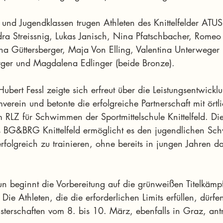
 und Jugendklassen trugen Athleten des Knittelfelder ATU
dra Streissnig, Lukas Janisch, Nina Pfatschbacher, Romeo 
a Güttersberger, Maja Von Elling, Valentina Unterweger (a
rger und Magdalena Edlinger (beide Bronze).
Hubert Fessl zeigte sich erfreut über die Leistungsentwickl
verein und betonte die erfolgreiche Partnerschaft mit örtl
 RLZ für Schwimmen der Sportmittelschule Knittelfeld. Di
s BG&BRG Knittelfeld ermöglicht es den jugendlichen Sc
erfolgreich zu trainieren, ohne bereits in jungen Jahren d
Nun beginnt die Vorbereitung auf die grünweißen Titelkämp
Die Athleten, die die erforderlichen Limits erfüllen, dürf
sterschaften vom 8. bis 10. März, ebenfalls in Graz, ant