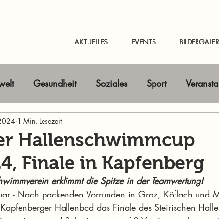
AKTUELLES
EVENTS
BILDERGALER
elt
Gesundheit
Soziales
Sport
Veransta
 2024
Horizont erweitern
1 Min. Lesezeit
Gastbeitrag
Kunst & Kultur
her Hallenschwimmcup
4, Finale in Kapfenberg
nline-Magazin
News Murtal & Murau
News Mur
chwimmverein erklimmt die Spitze in der Teamwertung!
uar - Nach packenden Vorrunden in Graz, Köflach und M
Kapfenberger Hallenbad das Finale des Steirischen Hal