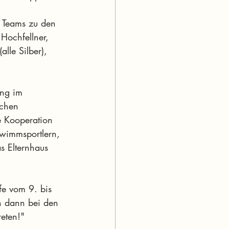
S Teams zu den 
Hochfellner, 
lle Silber), 
ung im 
ichen 
e Kooperation 
hwimmsportlern, 
as Elternhaus 
fe vom 9. bis 
en dann bei den 
reten!"