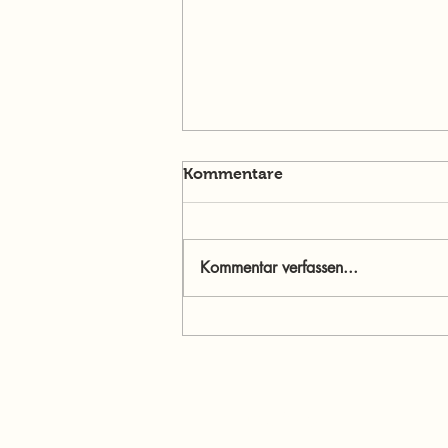
Kommentare
Kommentar verfassen...
Menschen im Mittelpunkt:
Jasmine Willibald – Wenn
Ehrlichkeit stärker ist als
Perfektion
murtalinfo