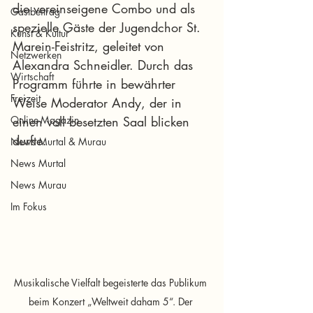
die vereinseigene Combo und als 
Gastbeitrag
spezielle Gäste der Jugendchor St. 
Kunst & Kultur
Marein-Feistritz, geleitet von 
Netzwerken
Alexandra Schneidler. Durch das 
Wirtschaft
Programm führte in bewährter 
Freizeit
Weise Moderator Andy, der in 
Online-Magazin
einen voll besetzten Saal blicken 
durfte.
News Murtal & Murau
News Murtal
News Murau
Im Fokus
Musikalische Vielfalt begeisterte das Publikum 
beim Konzert „Weltweit daham 5“. Der 