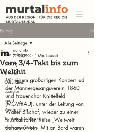
Beitrag
Alle Beiträge
murtalinfo
Alle Beiträge
7. Okt. 2024
1 Min. Lesezeit
Vom 3/4-Takt bis zum
Bildung
Welthit
Umwelt
Mit einem großartigen Konzert lud 
Gesundheit
der Männergesangsverein 1860 
Soziales
und Frauenchor Knittelfeld 
Sport
(MGVfRAU), unter der Leitung von 
Veranstaltung
Walter Bischof, wieder zu einer 
Tourismus Ausflugsziele
musikalischen Reise „Weltweit 
daham 5“ ein. Mit an Bord waren 
Horizont erweitern