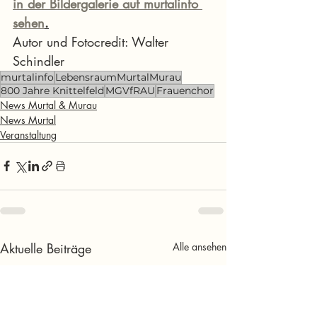
in der Bildergalerie auf murtalinfo 
sehen
.
Autor und Fotocredit: Walter 
Schindler
murtalinfo
LebensraumMurtalMurau
800 Jahre Knittelfeld
MGVfRAU
Frauenchor
News Murtal & Murau
News Murtal
Veranstaltung
Aktuelle Beiträge
Alle ansehen