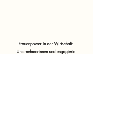
Frauenpower in der Wirtschaft: 
Unternehmerinnen und engagierte 
Netzwerkpartnerinnen nutzten das Treffen im 
Autohaus Kienzl in Judenburg, um Erfahrungen 
auszutauschen, neue Kontakte zu knüpfen und 
gemeinsame Ideen für die Zukunft zu 
entwickeln.
Das 
Netzwerktreffen Freunde für 
Freunde
 zeigte einmal mehr, 
welchen Stellenwert regionale 
Netzwerke für Wirtschaftstreibende 