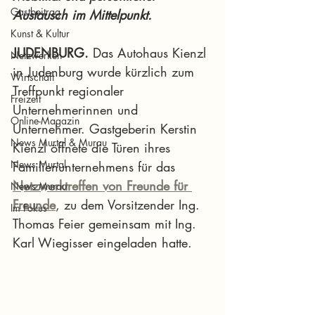
Gastbeitrag
Austausch im Mittelpunkt.
Kunst & Kultur
JUDENBURG.
 Das Autohaus Kienzl 
Netzwerken
in Judenburg wurde kürzlich zum 
Wirtschaft
Treffpunkt regionaler 
Freizeit
Unternehmerinnen und 
Online-Magazin
Unternehmer. Gastgeberin Kerstin 
News Murtal & Murau
Kienzl öffnete die Türen ihres 
News Murtal
Familienunternehmens für das 
Netzwerktreffen von Freunde für 
News Murau
Freunde
, zu dem Vorsitzender Ing. 
Im Fokus
Thomas Feier gemeinsam mit Ing. 
Karl Wiegisser eingeladen hatte.