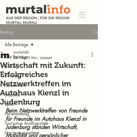
Beitrag
Alle Beiträge
murtalinfo
Alle Beiträge
28. Mai
3 Min. Lesezeit
Wirtschaft mit Zukunft:
Bildung
Erfolgreiches
Umwelt
Netzwerktreffen im
Gesundheit
Autohaus Kienzl in
Soziales
Judenburg
Sport
Beim Netzwerktreffen von Freunde 
Veranstaltung
für Freunde im Autohaus Kienzl in 
Tourismus Ausflugsziele
Judenburg standen Wirtschaft, 
Horizont erweitern
Mobilität und persönlicher 