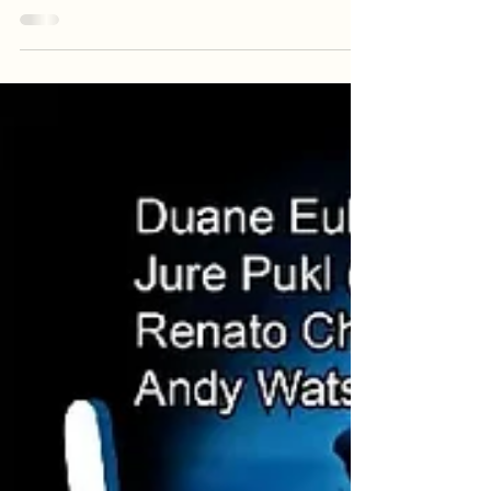
Maximum R&B begeisterte beim Blue Monday im
Theater im Keller in Zeltweg mit Rhythm and Blues, Soul
und virtuosen Soli.