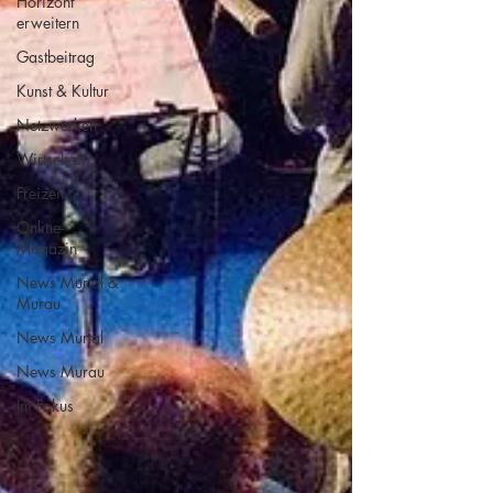
Horizont
erweitern
Gastbeitrag
Kunst & Kultur
Netzwerken
Wirtschaft
Freizeit
Online-
Magazin
News Murtal &
Murau
News Murtal
News Murau
Im Fokus