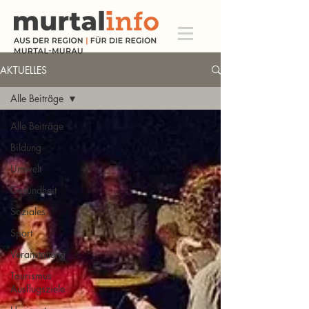
AKTUELLES
Alle Beiträge
Alle Beiträge
Bildung
Umwelt
Gesundheit
Soziales
Sport
Veranstaltung
Tourismus
Ausflugsziele