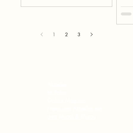
1
2
3
Inhalt
Aktuelles
Im Fokus
Online Magazin
News und Aktuelles aus
dem Murtal & Murau