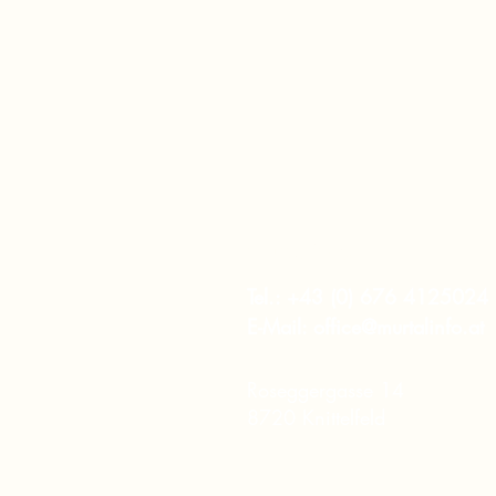
murtalinfo
Tel.:
+43 (0) 676 4125024
E-Mail:
office@murtalinfo.at
Roseggergasse 14
8720 Knittelfeld