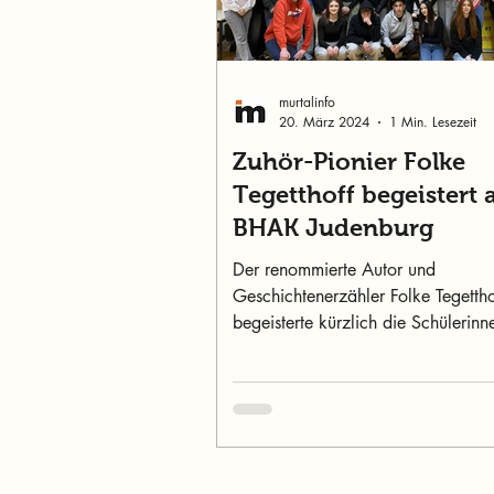
murtalinfo
20. März 2024
1 Min. Lesezeit
Zuhör-Pionier Folke
Tegetthoff begeistert 
BHAK Judenburg
Der renommierte Autor und
Geschichtenerzähler Folke Tegettho
begeisterte kürzlich die Schülerin
Schüler der BHAK Judenburg mit s