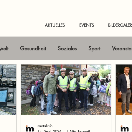
AKTUELLES
EVENTS
BILDERGALER
elt
Gesundheit
Soziales
Sport
Veransta
Horizont erweitern
Gastbeitrag
Kunst & Kultur
nline-Magazin
News Murtal & Murau
News Mur
murtalinfo
13. Sept. 2024
1 Min. Lesezeit