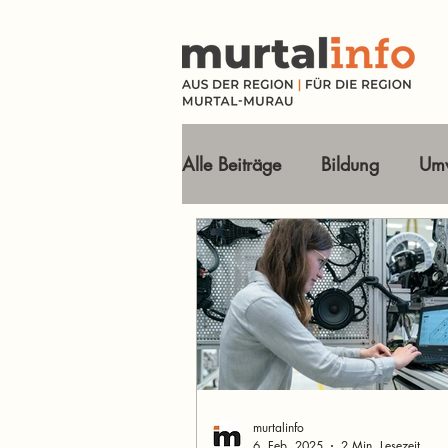
Alle Beiträge
Bildung
Umw
Tourismus Ausflugsziele
Wirtschaft
Freizeit
O
Im Fokus
murtalinfo
6. Feb. 2025
2 Min. Lesezeit