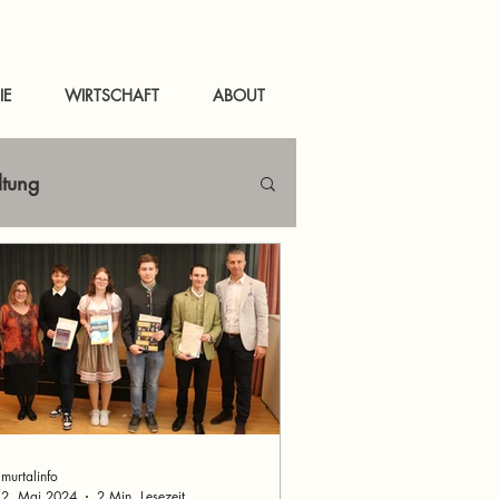
IE
WIRTSCHAFT
ABOUT
ltung
Netzwerken
tal
News Murau
murtalinfo
2. Mai 2024
2 Min. Lesezeit