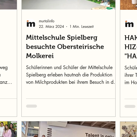
murtalinfo
22. März 2024
1 Min. Lesezeit
Mittelschule Spielberg
HAK
besuchte Obersteirische
HIZ
Molkerei
"HA
tweg
Schülerinnen und Schüler der Mittelschule
Schül
a
Spielberg erleben hautnah die Produktion
ihrer
ganz
von Milchprodukten bei ihrem Besuch in der
im Ho
Obersteirische
Exper