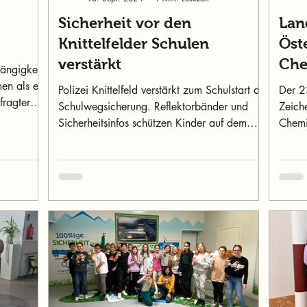
Sicherheit vor den
Lan
Knittelfelder Schulen
Öst
verstärkt
Che
hängigkeit
Knit
en als ein
Polizei Knittelfeld verstärkt zum Schulstart die
Der 23
fragter
Schulwegsicherung. Reflektorbänder und
Zeich
Sicherheitsinfos schützen Kinder auf dem
Chemi
Schulweg.