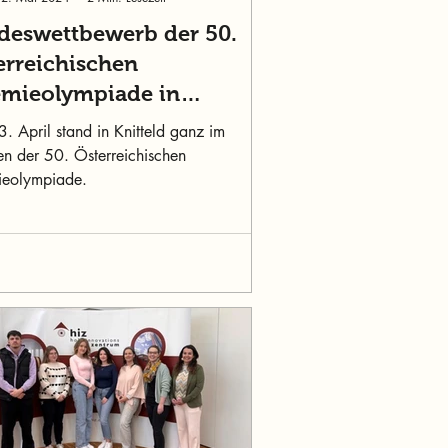
deswettbewerb der 50.
erreichischen
mieolympiade in
telfeld
. April stand in Knitteld ganz im
en der 50. Österreichischen
eolympiade.