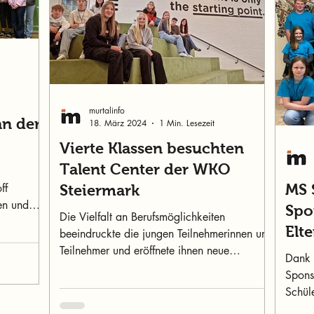
murtalinfo
an der
18. März 2024
1 Min. Lesezeit
Vierte Klassen besuchten
Talent Center der WKO
ff
MS 
Steiermark
nen und
Spo
Die Vielfalt an Berufsmöglichkeiten
ein
Elt
beeindruckte die jungen Teilnehmerinnen und
Teilnehmer und eröffnete ihnen neue
Dank 
Perspektiven für ihre Zu
Spons
Schüle
Sports